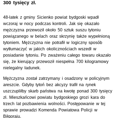
300 tysięcy zł.
48-latek z gminy Sicienko powiat bydgoski wpadł
wczoraj w nocy podczas kontroli. Jak się okazało
mężczyzna przewoził około 50 sztuk suszu tytoniu
powiązanego w belach oraz skrzynię także wypełnioną
tytoniem. Mężczyzna nie potrafił w logiczny sposób
wytłumaczyć w jakich okolicznościach wszedł w
posiadanie tytoniu. Po zważeniu całego towaru okazało
się, że kierujący przewoził niespełna 700 kilogramowy
nielegalny ładunek.
Mężczyzna został zatrzymany i osadzony w policyjnym
areszcie. Gdyby tytoń bez akcyzy trafił na rynek
uszczupliłby skarb państwa na kwotę ponad 300 tysięcy
zł. Mieszkańcowi powiatu bydgoskiego grozi kara do
trzech lat pozbawienia wolności. Postępowanie w tej
sprawie prowadzi Komenda Powiatowa Policji w
Biłgoraju.