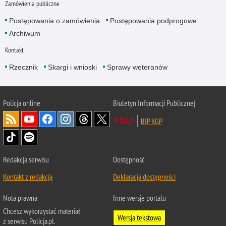
Zamówienia publiczne
Postępowania o zamówienia
Postępowania podprogowe
Archiwum
Kontakt
Rzecznik
Skargi i wnioski
Sprawy weteranów
Policja
online
Biuletyn Informacji Publicznej
BIP KGP
Redakcja serwisu
Dostępność
Kontakt z redakcją
Deklaracja dostępności
Nota prawna
Inne wersje portalu
Chcesz wykorzystać materiał
Wersja tekstowa
z serwisu Policja.pl.