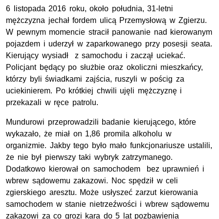
6 listopada 2016 roku, około południa, 31-letni
mężczyzna jechał fordem ulicą Przemysłową w Zgierzu.
W pewnym momencie stracił panowanie nad kierowanym
pojazdem i uderzył w zaparkowanego przy posesji seata.
Kierujący wysiadł z samochodu i zaczął uciekać.
Policjant będący po służbie oraz okoliczni mieszkańcy,
którzy byli świadkami zajścia, ruszyli w pościg za
uciekinierem. Po krótkiej chwili ujęli mężczyznę i
przekazali w ręce patrolu.
Mundurowi przeprowadzili badanie kierującego, które
wykazało, że miał on 1,86 promila alkoholu w
organizmie. Jakby tego było mało funkcjonariusze ustalili,
że nie był pierwszy taki wybryk zatrzymanego.
Dodatkowo kierował on samochodem bez uprawnień i
wbrew sądowemu zakazowi. Noc spędził w celi
zgierskiego aresztu. Może usłyszeć zarzut kierowania
samochodem w stanie nietrzeźwości i wbrew sądowemu
zakazowi za co grozi kara do 5 lat pozbawienia