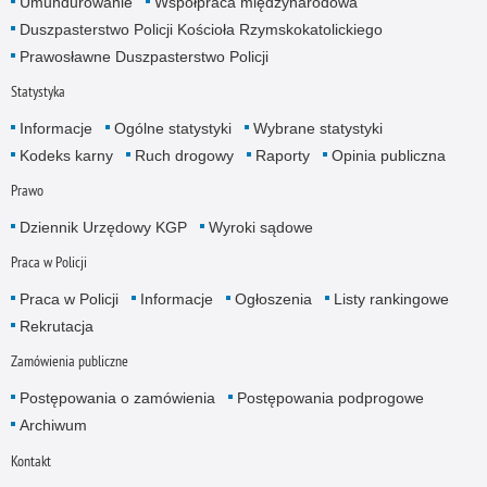
Umundurowanie
Współpraca międzynarodowa
Duszpasterstwo Policji Kościoła Rzymskokatolickiego
Prawosławne Duszpasterstwo Policji
Statystyka
Informacje
Ogólne statystyki
Wybrane statystyki
Kodeks karny
Ruch drogowy
Raporty
Opinia publiczna
Prawo
Dziennik Urzędowy KGP
Wyroki sądowe
Praca w Policji
Praca w Policji
Informacje
Ogłoszenia
Listy rankingowe
Rekrutacja
Zamówienia publiczne
Postępowania o zamówienia
Postępowania podprogowe
Archiwum
Kontakt