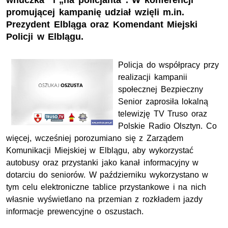
wnuczka” i „na policjanta”. W konferencji
promującej kampanię udział wzięli m.in.
Prezydent Elbląga oraz Komendant Miejski
Policji w Elblągu.
Policja do współpracy przy
realizacji kampanii
społecznej Bezpieczny
Senior zaprosiła lokalną
telewizję TV Truso oraz
Polskie Radio Olsztyn. Co
więcej, wcześniej porozumiano się z Zarządem
Komunikacji Miejskiej w Elblągu, aby wykorzystać
autobusy oraz przystanki jako kanał informacyjny w
dotarciu do seniorów. W październiku wykorzystano w
tym celu elektroniczne tablice przystankowe i na nich
własnie wyświetlano na przemian z rozkładem jazdy
informacje prewencyjne o oszustach.