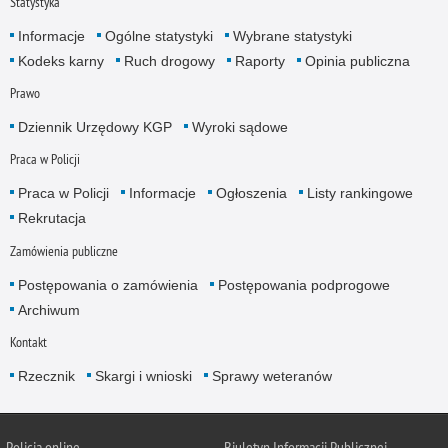
Statystyka
Informacje
Ogólne statystyki
Wybrane statystyki
Kodeks karny
Ruch drogowy
Raporty
Opinia publiczna
Prawo
Dziennik Urzędowy KGP
Wyroki sądowe
Praca w Policji
Praca w Policji
Informacje
Ogłoszenia
Listy rankingowe
Rekrutacja
Zamówienia publiczne
Postępowania o zamówienia
Postępowania podprogowe
Archiwum
Kontakt
Rzecznik
Skargi i wnioski
Sprawy weteranów
Policja
online
Biuletyn Informacji Publicznej