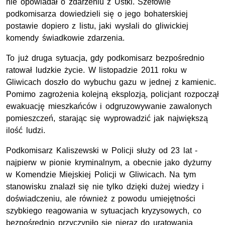
nie opowiadał o zdarzeniu z Ustki. Szefowie
podkomisarza dowiedzieli się o jego bohaterskiej
postawie dopiero z listu, jaki wysłali do gliwickiej
komendy świadkowie zdarzenia.
To już druga sytuacja, gdy podkomisarz bezpośrednio
ratował ludzkie życie. W listopadzie 2011 roku w
Gliwicach doszło do wybuchu gazu w jednej z kamienic.
Pomimo zagrożenia kolejną eksplozją, policjant rozpoczął
ewakuację mieszkańców i odgruzowywanie zawalonych
pomieszczeń, starając się wyprowadzić jak największą
ilość ludzi.
Podkomisarz Kaliszewski w Policji służy od 23 lat -
najpierw w pionie kryminalnym, a obecnie jako dyżurny
w Komendzie Miejskiej Policji w Gliwicach. Na tym
stanowisku znalazł się nie tylko dzięki dużej wiedzy i
doświadczeniu, ale również z powodu umiejętności
szybkiego reagowania w sytuacjach kryzysowych, co
bezpośrednio przyczyniło się nieraz do uratowania