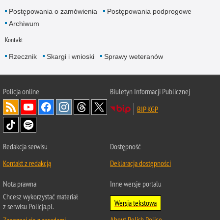
Postępowania o zamówienia
Postępowania podprogowe
Archiwum
Kontakt
Rzecznik
Skargi i wnioski
Sprawy weteranów
Policja
online
Biuletyn Informacji Publicznej
BIP KGP
Redakcja serwisu
Dostępność
Kontakt z redakcją
Deklaracja dostępności
Nota prawna
Inne wersje portalu
Chcesz wykorzystać materiał
Wersja tekstowa
z serwisu Policja.pl.
About Polish Police