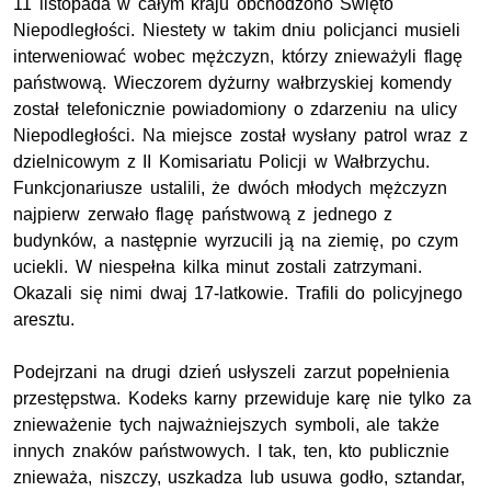
11 listopada w całym kraju obchodzono Święto
Niepodległości. Niestety w takim dniu policjanci musieli
interweniować wobec mężczyzn, którzy znieważyli flagę
państwową. Wieczorem dyżurny wałbrzyskiej komendy
został telefonicznie powiadomiony o zdarzeniu na ulicy
Niepodległości. Na miejsce został wysłany patrol wraz z
dzielnicowym z II Komisariatu Policji w Wałbrzychu.
Funkcjonariusze ustalili, że dwóch młodych mężczyzn
najpierw zerwało flagę państwową z jednego z
budynków, a następnie wyrzucili ją na ziemię, po czym
uciekli. W niespełna kilka minut zostali zatrzymani.
Okazali się nimi dwaj 17-latkowie. Trafili do policyjnego
aresztu.
Podejrzani na drugi dzień usłyszeli zarzut popełnienia
przestępstwa. Kodeks karny przewiduje karę nie tylko za
znieważenie tych najważniejszych symboli, ale także
innych znaków państwowych. I tak, ten, kto publicznie
znieważa, niszczy, uszkadza lub usuwa godło, sztandar,