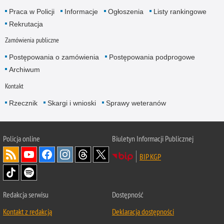
Praca w Policji
Informacje
Ogłoszenia
Listy rankingowe
Rekrutacja
Zamówienia publiczne
Postępowania o zamówienia
Postępowania podprogowe
Archiwum
Kontakt
Rzecznik
Skargi i wnioski
Sprawy weteranów
Policja
online
Biuletyn Informacji Publicznej
BIP KGP
Redakcja serwisu
Dostępność
Kontakt z redakcją
Deklaracja dostępności