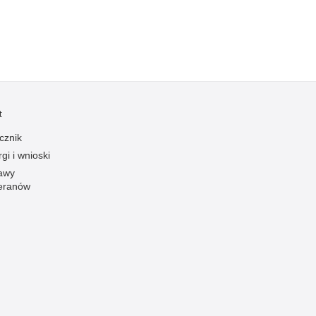
Ruch Drogowy
Samobójstwa
Sport
Stalking
Statystyka
t
Szkolenia i ćwiczenia
cznik
Terroryzm
gi i wnioski
Unia Europejska
awy
eranów
Uprowadzenia
Uroczystości
Utonięcia
Współpraca międzynarodowa
Współpraca Policji z innymi podmiotami
Wykroczenia