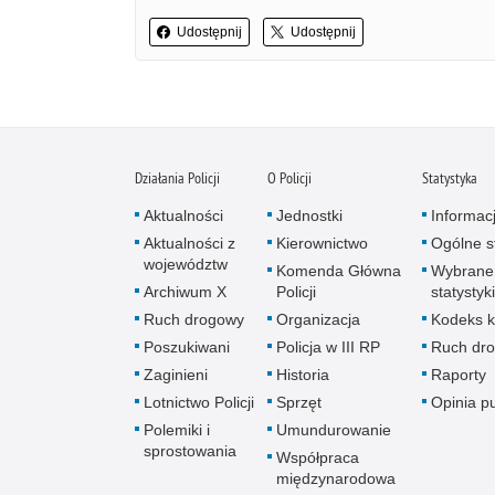
Udostępnij
Udostępnij
Działania Policji
O Policji
Statystyka
Aktualności
Jednostki
Informac
Aktualności z
Kierownictwo
Ogólne st
województw
Komenda Główna
Wybrane
Archiwum X
Policji
statystyki
Ruch drogowy
Organizacja
Kodeks k
Poszukiwani
Policja w III RP
Ruch dr
Zaginieni
Historia
Raporty
Lotnictwo Policji
Sprzęt
Opinia p
Polemiki i
Umundurowanie
sprostowania
Współpraca
międzynarodowa