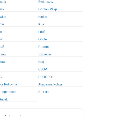
ystok
Bydgoszcz
ńsk
Gorzów Wlkp.
wice
Kielce
ków
KSP
in
Łódź
tyn
Opole
nań
Radom
szów
Szczecin
cław
Kraj
CBŚP
C
EUROPOL
ta Policyjna
Akademia Policji
 Legionowo
SP Piła
łupsk