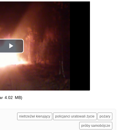
wała życie
Odtwórz
wideo
ar 4.02 MB)
nietrzeźwi kierujący
policjanci uratowali życie
pożary
próby samobójcze