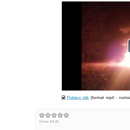
Opis filmu: Pomoc policjantów urato
Pobierz plik
(format mp4 - rozmi
Ocena: 0/5 (0)