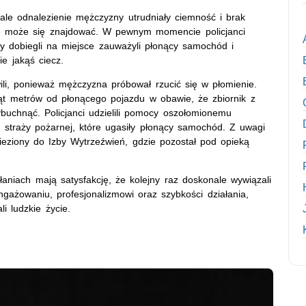
 ale odnalezienie mężczyzny utrudniały ciemność i brak
dnie może się znajdować. W pewnym momencie policjanci
dy dobiegli na miejsce zauważyli płonący samochód i
e jakąś ciecz.
wili, ponieważ mężczyzna próbował rzucić się w płomienie.
iąt metrów od płonącego pojazdu w obawie, że zbiornik z
uchnąć. Policjanci udzielili pomocy oszołomionemu
i straży pożarnej, które ugasiły płonący samochód. Z uwagi
ieziony do Izby Wytrzeźwień, gdzie pozostał pod opieką
iałaniach mają satysfakcję, że kolejny raz doskonale wywiązali
gażowaniu, profesjonalizmowi oraz szybkości działania,
i ludzkie życie.