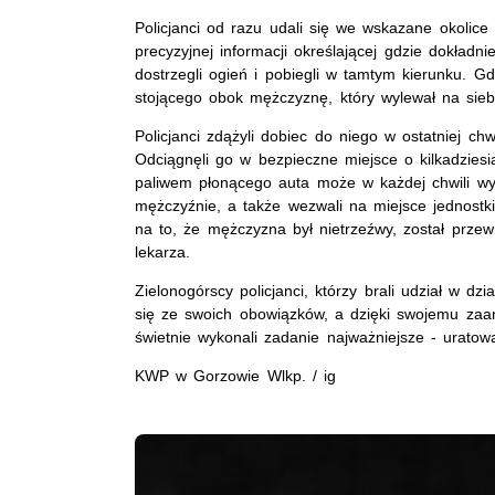
Policjanci od razu udali się we wskazane okolice
precyzyjnej informacji określającej gdzie dokła
dostrzegli ogień i pobiegli w tamtym kierunku. G
stojącego obok mężczyznę, który wylewał na siebi
Policjanci zdążyli dobiec do niego w ostatniej ch
Odciągnęli go w bezpieczne miejsce o kilkadzies
paliwem płonącego auta może w każdej chwili wyb
mężczyźnie, a także wezwali na miejsce jednostk
na to, że mężczyzna był nietrzeźwy, został przew
lekarza.
Zielonogórscy policjanci, którzy brali udział w dz
się ze swoich obowiązków, a dzięki swojemu zaan
świetnie wykonali zadanie najważniejsze - uratowal
KWP w Gorzowie Wlkp. / ig