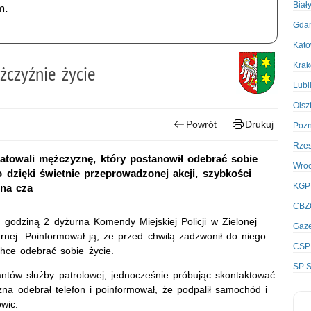
Biał
m.
Gda
Kato
Kra
żczyźnie życie
Lubl
Olsz
Powrót
Drukuj
Poz
Rze
uratowali mężczyznę, który postanowił odebrać sobie
Wro
ko dzięki świetnie przeprowadzonej akcji, szybkości
KGP
 na cza
CBZ
 godziną 2 dyżurna Komendy Miejskiej Policji w Zielonej
Gaze
rnej. Poinformował ją, że przed chwilą zadzwonił do niego
CSP
chce odebrać sobie życie.
SP S
antów służby patrolowej, jednocześnie próbując skontaktować
na odebrał telefon i poinformował, że podpalił samochód i
wic.