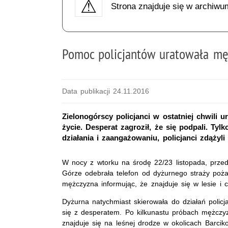
Strona znajduje się w archiwu
Pomoc policjantów uratowała mę
Data publikacji 24.11.2016
Zielonogórscy policjanci w ostatniej chwili 
życie. Desperat zagroził, że się podpali. Tyl
działania i zaangażowaniu, policjanci zdążyli
W nocy z wtorku na środę 22/23 listopada, przed
Górze odebrała telefon od dyżurnego straży poża
mężczyzna informując, że znajduje się w lesie i 
Dyżurna natychmiast skierowała do działań policj
się z desperatem. Po kilkunastu próbach mężczyz
znajduje się na leśnej drodze w okolicach Barciko