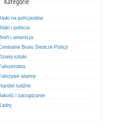
Kategorie
Ataki na policjantów
Bójki i pobicia
Broń i amunicja
Centralne Biuro Śledcze Policji
Dzieła sztuki
Fałszerstwa
Fałszywe alarmy
Handel ludźmi
Jakość i zarządzanie
Kadry
Kobiety w Policji
Korupcja
Kradzież