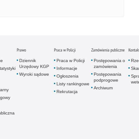
Prawo
Praca w Policji
Zamówienia publiczne
Kontak
je
Dziennik
Praca w Policji
Postępowania o
Rze
Urzędowy KGP
zamówienia
atystyki
Informacje
Skar
Wyroki sądowe
Postępowania
Ogłoszenia
Spr
podprogowe
wet
Listy rankingowe
Archiwum
arny
Rekrutacja
ogowy
ubliczna