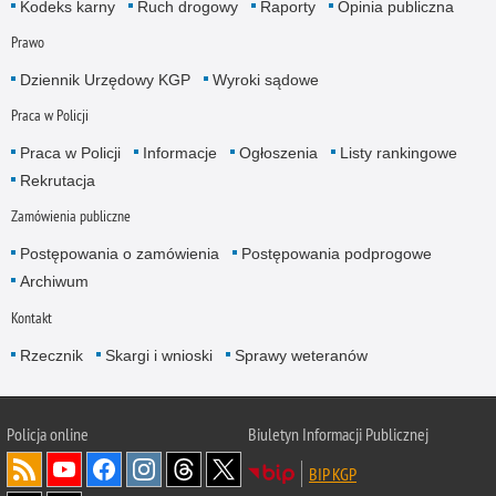
Kodeks karny
Ruch drogowy
Raporty
Opinia publiczna
Prawo
Dziennik Urzędowy KGP
Wyroki sądowe
Praca w Policji
Praca w Policji
Informacje
Ogłoszenia
Listy rankingowe
Rekrutacja
Zamówienia publiczne
Postępowania o zamówienia
Postępowania podprogowe
Archiwum
Kontakt
Rzecznik
Skargi i wnioski
Sprawy weteranów
Policja
online
Biuletyn Informacji Publicznej
BIP KGP