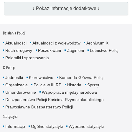
↓ Pokaż informacje dodatkowe ↓
Działania Policji
Aktualności
Aktualności z województw
Archiwum X
Ruch drogowy
Poszukiwani
Zaginieni
Lotnictwo Policji
Polemiki i sprostowania
O Policji
Jednostki
Kierownictwo
Komenda Główna Policji
Organizacja
Policja w III RP
Historia
Sprzęt
Umundurowanie
Współpraca międzynarodowa
Duszpasterstwo Policji Kościoła Rzymskokatolickiego
Prawosławne Duszpasterstwo Policji
Statystyka
Informacje
Ogólne statystyki
Wybrane statystyki