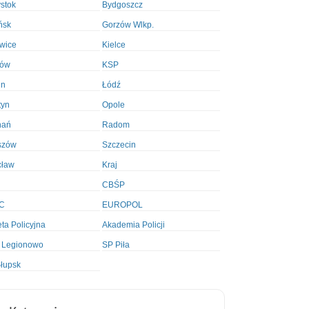
ystok
Bydgoszcz
ńsk
Gorzów Wlkp.
wice
Kielce
ków
KSP
in
Łódź
tyn
Opole
nań
Radom
szów
Szczecin
cław
Kraj
CBŚP
C
EUROPOL
ta Policyjna
Akademia Policji
 Legionowo
SP Piła
łupsk