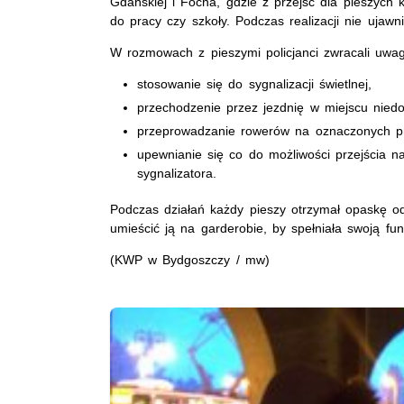
Gdańskiej i Focha, gdzie z przejść dla pieszych k
do pracy czy szkoły. Podczas realizacji nie ujaw
W rozmowach z pieszymi policjanci zwracali uwa
stosowanie się do sygnalizacji świetlnej,
przechodzenie przez jezdnię w miejscu nied
przeprowadzanie rowerów na oznaczonych pr
upewnianie się co do możliwości przejścia na
sygnalizatora.
Podczas działań każdy pieszy otrzymał opaskę od
umieścić ją na garderobie, by spełniała swoją fun
(KWP w Bydgoszczy / mw)