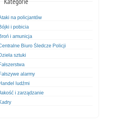
Kategorie
Ataki na policjantów
Bójki i pobicia
Broń i amunicja
Centralne Biuro Śledcze Policji
Dzieła sztuki
Fałszerstwa
Fałszywe alarmy
Handel ludźmi
Jakość i zarządzanie
Kadry
Kobiety w Policji
Korupcja
Kradzież