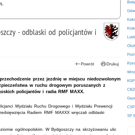
Biał
m.
Gda
Kato
Kra
czy - odblaski od policjantów i
Lubl
Olsz
Poz
Rze
Powrót
Drukuj
Wro
y przechodzenie przez jezdnię w miejscu niedozwolonym
KGP
bezpieczeństwa w ruchu drogowym poruszanych z
CBZ
goskich policjantów i radia RMF MAXX.
Gaze
olicjanci Wydziału Ruchu Drogowego i Wydziału Prewencji
CSP
rzedsięwzięcia Radiem RMF MAXXX wręczali odblaski
SP S
.
poziomie ogólnopolskim. W Bydgoszczy na skrzyżowaniu ulic