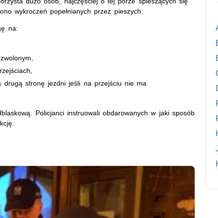
orzysta dużo osób, najczęściej o tej porze spieszących się
niono wykroczeń popełnianych przez pieszych.
gę na:
ozwolonym,
zejściach,
 drugą stronę jezdni jeśli na przejściu nie ma
blaskową. Policjanci instruowali obdarowanych w jaki sposób
kcję.