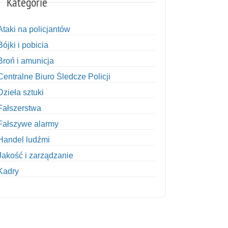
Kategorie
Ataki na policjantów
Bójki i pobicia
Broń i amunicja
Centralne Biuro Śledcze Policji
Dzieła sztuki
Fałszerstwa
Fałszywe alarmy
Handel ludźmi
Jakość i zarządzanie
Kadry
Kobiety w Policji
Korupcja
Kradzież