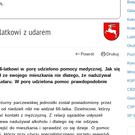
Biał
m.
Gda
Kato
Kra
-latkowi z udarem
Lubl
Olsz
Powrót
Drukuj
Poz
Rze
66-latkowi w porę udzielono pomocy medycznej. Jak się
Wro
ł ze swojego mieszkania nie dlatego, że nadużywał
KGP
nał udaru. W porę udzielona pomoc prawdopodobnie
CBZ
Gaze
żurny parczewskiej jednostki został powiadomiony przez
CSP
niedzieli nikt nie widział 66-latka. Dzielnicowi, którzy
ać kontakt z mężczyzną. Z relacji sąsiadów usłyszeli
SP S
ewa nadużywał alkoholu i dlatego się nie odzywa.
wejść do mieszkania i sprawdzić co się dzieje. O pomoc
, którzy przy użyciu specjalistycznego sprzętu wyważyli