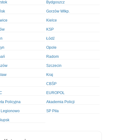
ystok
Bydgoszcz
ńsk
Gorzów Wlkp.
wice
Kielce
ków
KSP
in
Łódź
tyn
Opole
nań
Radom
szów
Szczecin
cław
Kraj
CBŚP
C
EUROPOL
ta Policyjna
Akademia Policji
 Legionowo
SP Piła
łupsk