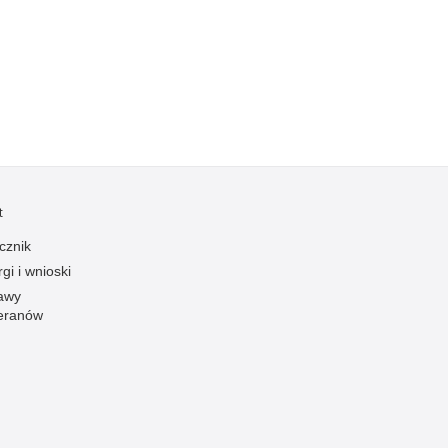
Kradzieże z włamaniem
Kultura
Logistyka, wyposażenie
Materiały wybuchowe
Nagrodzeni policjanci
Napady na banki
Napady na taksówkarzy
t
Napady na tiry
cznik
Nielegalny handel farmaceutykami
gi i wnioski
Nietrzeźwi kierujący
awy
eranów
Nietrzeźwi opiekunowie
Nietrzeźwi pracownicy
Niszczenie mienia
Nowoczesne technologie w pracy Policji
Odpowiedzialność majątkowa Policji