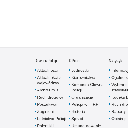
Działania Policji
O Policji
Statystyka
Aktualności
Jednostki
Informac
Aktualności z
Kierownictwo
Ogólne st
województw
Komenda Główna
Wybrane
Archiwum X
Policji
statystyki
Ruch drogowy
Organizacja
Kodeks k
Poszukiwani
Policja w III RP
Ruch dr
Zaginieni
Historia
Raporty
Lotnictwo Policji
Sprzęt
Opinia p
Polemiki i
Umundurowanie