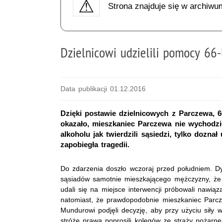
Strona znajduje się w archiwu
Dzielnicowi udzielili pomocy 66
Data publikacji 01.12.2016
Dzięki postawie dzielnicowych z Parczewa, 
okazało, mieszkaniec Parczewa nie wychodzi
alkoholu jak twierdzili sąsiedzi, tylko doz
zapobiegła tragedii.
Do zdarzenia doszło wczoraj przed południem. Dy
sąsiadów samotnie mieszkającego mężczyzny, że od 
udali się na miejsce interwencji próbowali nawiąz
natomiast, że prawdopodobnie mieszkaniec Parcz
Mundurowi podjęli decyzję, aby przy użyciu siły 
stróże prawa poprosili kolegów ze straży pożarnej