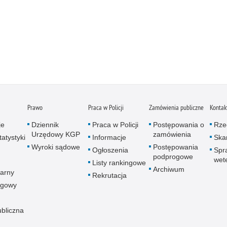
Prawo
Praca w Policji
Zamówienia publiczne
Kontak
je
Dziennik
Praca w Policji
Postępowania o
Rze
Urzędowy KGP
zamówienia
atystyki
Informacje
Skar
Wyroki sądowe
Postępowania
Ogłoszenia
Spr
podprogowe
wet
Listy rankingowe
Archiwum
arny
Rekrutacja
ogowy
ubliczna