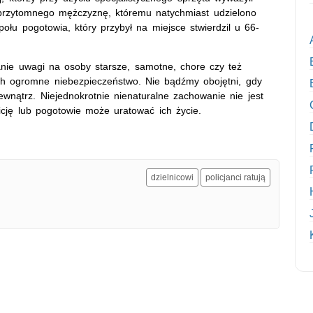
 przytomnego mężczyznę, któremu natychmiast udzielono
łu pogotowia, który przybył na miejsce stwierdzil u 66-
anie uwagi na osoby starsze, samotne, chore czy też
h ogromne niebezpieczeństwo. Nie bądźmy obojętni, gdy
wnątrz. Niejednokrotnie nienaturalne zachowanie nie jest
icję lub pogotowie może uratować ich życie.
dzielnicowi
policjanci ratują