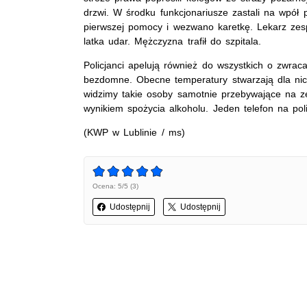
drzwi. W środku funkcjonariusze zastali na wpół
pierwszej pomocy i wezwano karetkę. Lekarz zespo
latka udar. Mężczyzna trafił do szpitala.
Policjanci apelują również do wszystkich o zwrac
bezdomne. Obecne temperatury stwarzają dla nic
widzimy takie osoby samotnie przebywające na ze
wynikiem spożycia alkoholu. Jeden telefon na pol
(KWP w Lublinie / ms)
Ocena: 5/5 (3)
Udostępnij
Udostępnij