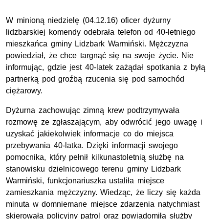
W minioną niedzielę (04.12.16) oficer dyżurny
lidzbarskiej komendy odebrała telefon od 40-letniego
mieszkańca gminy Lidzbark Warmiński. Mężczyzna
powiedział, że chce targnąć się na swoje życie. Nie
informując, gdzie jest 40-latek zażądał spotkania z byłą
partnerką pod groźbą rzucenia się pod samochód
ciężarowy.
Dyżurna zachowując zimną krew podtrzymywała
rozmowę ze zgłaszającym, aby odwrócić jego uwagę i
uzyskać jakiekolwiek informacje co do miejsca
przebywania 40-latka. Dzięki informacji swojego
pomocnika, który pełnił kilkunastoletnią służbę na
stanowisku dzielnicowego terenu gminy Lidzbark
Warmiński, funkcjonariuszka ustaliła miejsce
zamieszkania mężczyzny. Wiedząc, że liczy się każda
minuta w domniemane miejsce zdarzenia natychmiast
skierowała policyjny patrol oraz powiadomiła służby