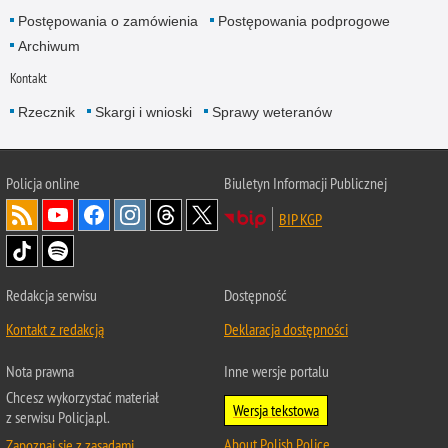
Postępowania o zamówienia
Postępowania podprogowe
Archiwum
Kontakt
Rzecznik
Skargi i wnioski
Sprawy weteranów
Policja
online
Biuletyn Informacji Publicznej
BIP KGP
Redakcja serwisu
Dostępność
Kontakt z redakcją
Deklaracja dostępności
Nota prawna
Inne wersje portalu
Chcesz wykorzystać materiał
Wersja tekstowa
z serwisu Policja.pl.
About Polish Police
Zapoznaj się z zasadami