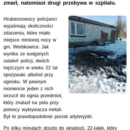
zmarł, natomiast drugi przebywa w szpitalu.
Hrubieszowscy policjanci
wyjaśniają okoliczności
zdarzenia, które miało
miejsce minionej nocy w
gm. Werbkowice. Jak
wynika ze wstępnych
ustaleń policji, dwóch
mężczyzn w wieku 22 lat
spożywało alkohol przy
ognisku. W pewnym
momencie jeden z nich
wrzucił do ognia przedmiot,
który znalazł na polu przy
pomocy wykrywacza metali.
Był to prawdopodobnie pocisk artyleryjski.
Po kilku minutach doszło do eksplozji. 22-latek, który