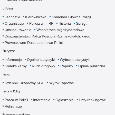
O Policji
Jednostki
Kierownictwo
Komenda Główna Policji
Organizacja
Policja w III RP
Historia
Sprzęt
Umundurowanie
Współpraca międzynarodowa
Duszpasterstwo Policji Kościoła Rzymskokatolickiego
Prawosławne Duszpasterstwo Policji
Statystyka
Informacje
Ogólne statystyki
Wybrane statystyki
Kodeks karny
Ruch drogowy
Raporty
Opinia publiczna
Prawo
Dziennik Urzędowy KGP
Wyroki sądowe
Praca w Policji
Praca w Policji
Informacje
Ogłoszenia
Listy rankingowe
Rekrutacja
Zamówienia publiczne