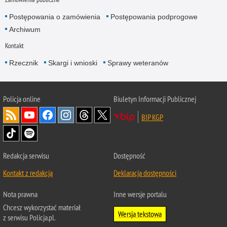
Postępowania o zamówienia
Postępowania podprogowe
Archiwum
Kontakt
Rzecznik
Skargi i wnioski
Sprawy weteranów
Policja
online
Biuletyn Informacji Publicznej
BIP KGP
Redakcja serwisu
Dostępność
Kontakt z redakcją
Deklaracja dostępności
Nota prawna
Inne wersje portalu
Chcesz wykorzystać materiał
Wersja tekstowa
z serwisu Policja.pl.