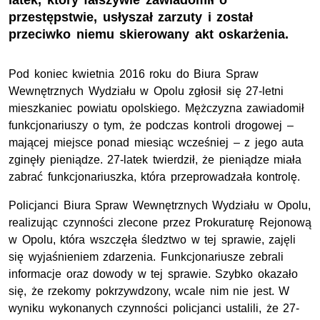
latek, który fałszywie zawiadomił o
przestępstwie, usłyszał zarzuty i został
przeciwko niemu skierowany akt oskarżenia.
Pod koniec kwietnia 2016 roku do Biura Spraw
Wewnętrznych Wydziału w Opolu zgłosił się 27-letni
mieszkaniec powiatu opolskiego. Mężczyzna zawiadomił
funkcjonariuszy o tym, że podczas kontroli drogowej –
mającej miejsce ponad miesiąc wcześniej – z jego auta
zginęły pieniądze. 27-latek twierdził, że pieniądze miała
zabrać funkcjonariuszka, która przeprowadzała kontrolę.
Policjanci Biura Spraw Wewnętrznych Wydziału w Opolu,
realizując czynności zlecone przez Prokuraturę Rejonową
w Opolu, która wszczęła śledztwo w tej sprawie, zajęli
się wyjaśnieniem zdarzenia. Funkcjonariusze zebrali
informacje oraz dowody w tej sprawie. Szybko okazało
się, że rzekomy pokrzywdzony, wcale nim nie jest. W
wyniku wykonanych czynności policjanci ustalili, że 27-