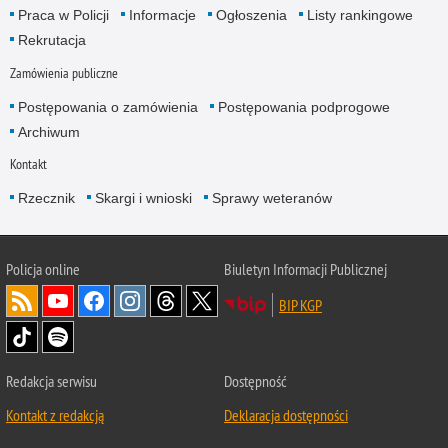
Praca w Policji
Informacje
Ogłoszenia
Listy rankingowe
Rekrutacja
Zamówienia publiczne
Postępowania o zamówienia
Postępowania podprogowe
Archiwum
Kontakt
Rzecznik
Skargi i wnioski
Sprawy weteranów
Policja
online
Biuletyn Informacji Publicznej
BIP KGP
Redakcja serwisu
Dostępność
Kontakt z redakcją
Deklaracja dostępności