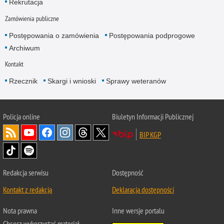
Rekrutacja
Zamówienia publiczne
Postępowania o zamówienia
Postępowania podprogowe
Archiwum
Kontakt
Rzecznik
Skargi i wnioski
Sprawy weteranów
Policja
online
Biuletyn Informacji Publicznej
BIP KGP
Redakcja serwisu
Dostępność
Kontakt z redakcją
Deklaracja dostępności
Nota prawna
Inne wersje portalu
Chcesz wykorzystać materiał