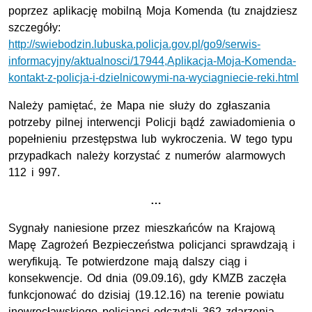
poprzez aplikację mobilną Moja Komenda (tu znajdziesz
szczegóły:
http://swiebodzin.lubuska.policja.gov.pl/go9/serwis-
informacyjny/aktualnosci/17944,Aplikacja-Moja-Komenda-
kontakt-z-policja-i-dzielnicowymi-na-wyciagniecie-reki.html
Należy pamiętać, że Mapa nie służy do zgłaszania
potrzeby pilnej interwencji Policji bądź zawiadomienia o
popełnieniu przestępstwa lub wykroczenia. W tego typu
przypadkach należy korzystać z numerów alarmowych
112 i 997.
…
Sygnały naniesione przez mieszkańców na Krajową
Mapę Zagrożeń Bezpieczeństwa policjanci sprawdzają i
weryfikują. Te potwierdzone mają dalszy ciąg i
konsekwencje. Od dnia (09.09.16), gdy KMZB zaczęła
funkcjonować do dzisiaj (19.12.16) na terenie powiatu
inowrocławskiego policjanci odczytali 362 zdarzenia,