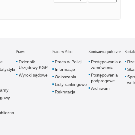
Prawo
Praca w Policji
Zamówienia publiczne
Kontak
je
Dziennik
Praca w Policji
Postępowania o
Rze
Urzędowy KGP
zamówienia
atystyki
Informacje
Skar
Wyroki sądowe
Postępowania
Ogłoszenia
Spr
podprogowe
wet
Listy rankingowe
Archiwum
arny
Rekrutacja
ogowy
ubliczna