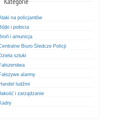
Kategorie
Ataki na policjantów
Bójki i pobicia
Broń i amunicja
Centralne Biuro Śledcze Policji
Dzieła sztuki
Fałszerstwa
Fałszywe alarmy
Handel ludźmi
Jakość i zarządzanie
Kadry
Kobiety w Policji
Korupcja
Kradzież