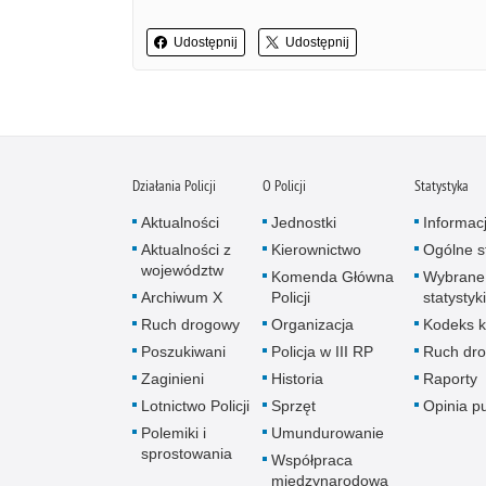
Udostępnij
Udostępnij
Działania Policji
O Policji
Statystyka
Aktualności
Jednostki
Informac
Aktualności z
Kierownictwo
Ogólne st
województw
Komenda Główna
Wybrane
Archiwum X
Policji
statystyki
Ruch drogowy
Organizacja
Kodeks k
Poszukiwani
Policja w III RP
Ruch dr
Zaginieni
Historia
Raporty
Lotnictwo Policji
Sprzęt
Opinia p
Polemiki i
Umundurowanie
sprostowania
Współpraca
międzynarodowa