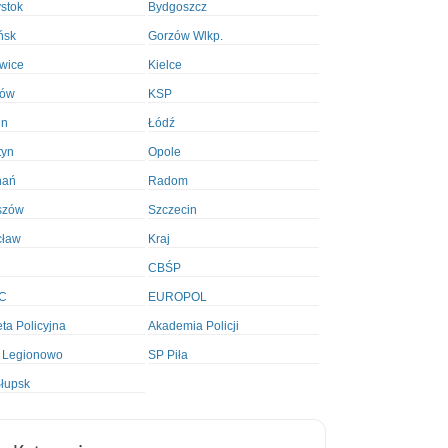
ystok
Bydgoszcz
ńsk
Gorzów Wlkp.
wice
Kielce
ków
KSP
in
Łódź
tyn
Opole
nań
Radom
szów
Szczecin
cław
Kraj
CBŚP
C
EUROPOL
ta Policyjna
Akademia Policji
 Legionowo
SP Piła
łupsk