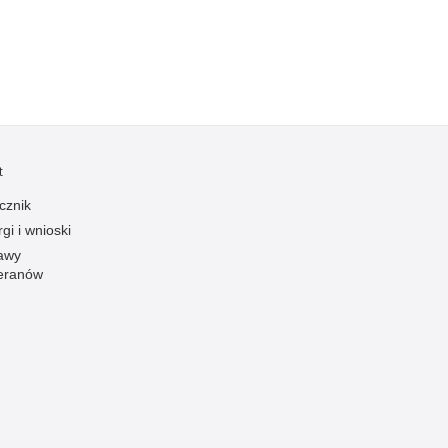
Ruch Drogowy
Samobójstwa
Sport
Stalking
Statystyka
t
Szkolenia i ćwiczenia
cznik
Terroryzm
gi i wnioski
Unia Europejska
awy
Uprowadzenia
eranów
Uroczystości
Utonięcia
Współpraca międzynarodowa
Współpraca Policji z innymi podmiotami
Wykroczenia