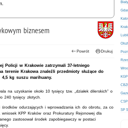
Biał
m.
Gda
Kato
Kra
tykowym biznesem
Lubl
Olsz
Powrót
Drukuj
Poz
Rze
j Policji w Krakowie zatrzymali 37-letniego
Wro
 terenie Krakowa znaleźli przedmioty służące do
KGP
z 4,5 kg suszu marihuany.
CBZ
la na uzyskanie około 10 tysięcy tzw. „działek dilerskich” o
Gaze
o 240 tysięcy złotych.
CSP
ści środków odurzających i wprowadzania ich do obrotu, za co
SP S
Na wniosek KPP Kraków oraz Prokuratury Rejonowej dla
anego zastosował środek zapobiegawczy w postaci
ięcy.