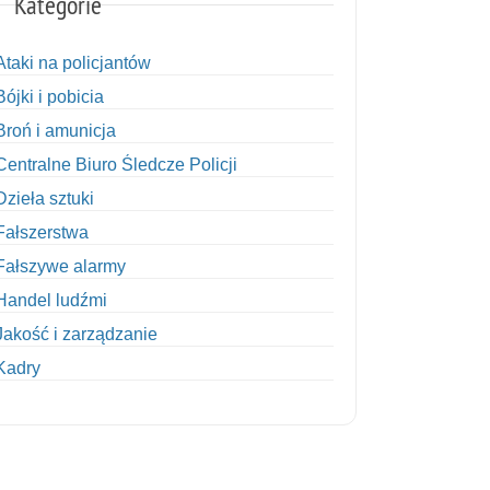
Kategorie
Ataki na policjantów
Bójki i pobicia
Broń i amunicja
Centralne Biuro Śledcze Policji
Dzieła sztuki
Fałszerstwa
Fałszywe alarmy
Handel ludźmi
Jakość i zarządzanie
Kadry
Kobiety w Policji
Korupcja
Kradzież