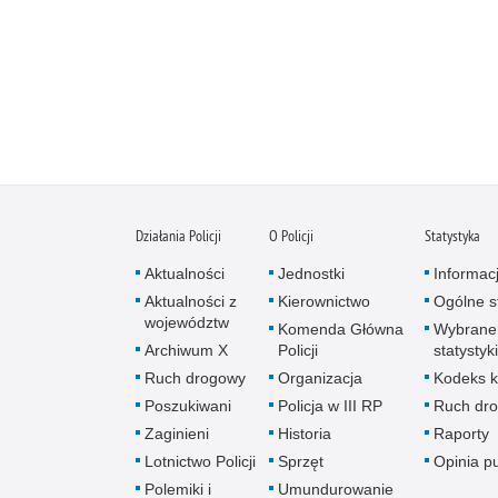
Działania Policji
O Policji
Statystyka
Aktualności
Jednostki
Informac
Aktualności z
Kierownictwo
Ogólne st
województw
Komenda Główna
Wybrane
Archiwum X
Policji
statystyki
Ruch drogowy
Organizacja
Kodeks k
Poszukiwani
Policja w III RP
Ruch dr
Zaginieni
Historia
Raporty
Lotnictwo Policji
Sprzęt
Opinia p
Polemiki i
Umundurowanie