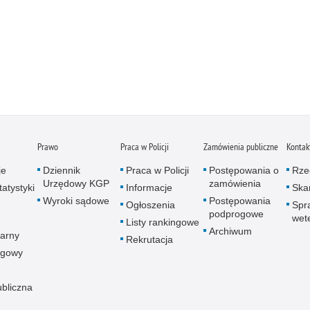
Prawo
Praca w Policji
Zamówienia publiczne
Kontak
je
Dziennik
Praca w Policji
Postępowania o
Rze
Urzędowy KGP
zamówienia
atystyki
Informacje
Skar
Wyroki sądowe
Postępowania
Ogłoszenia
Spr
podprogowe
wet
Listy rankingowe
Archiwum
arny
Rekrutacja
ogowy
ubliczna