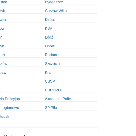
ystok
Bydgoszcz
ńsk
Gorzów Wlkp.
wice
Kielce
ków
KSP
in
Łódź
tyn
Opole
nań
Radom
szów
Szczecin
cław
Kraj
CBŚP
C
EUROPOL
ta Policyjna
Akademia Policji
 Legionowo
SP Piła
łupsk