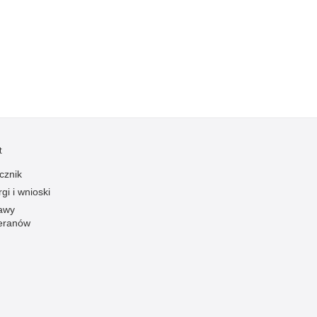
Kradzieże z włamaniem
Kultura
Logistyka, wyposażenie
Materiały wybuchowe
Nagrodzeni policjanci
Napady na banki
Napady na taksówkarzy
t
Napady na tiry
cznik
Nielegalny handel farmaceutykami
gi i wnioski
Nietrzeźwi kierujący
awy
eranów
Nietrzeźwi opiekunowie
Nietrzeźwi pracownicy
Niszczenie mienia
Nowoczesne technologie w pracy Policji
Odpowiedzialność majątkowa Policji