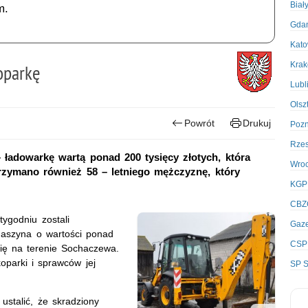
Biał
m.
Gda
Kato
Kra
oparkę
Lubl
Olsz
Powrót
Drukuj
Poz
Rze
 ładowarkę wartą ponad 200 tysięcy złotych, która
Wro
rzymano również 58 – letniego mężczyznę, który
KGP
CBZ
ygodniu zostali
Gaze
Maszyna o wartości ponad
CSP
się na terenie Sochaczewa.
oparki i sprawców jej
SP S
ustalić, że skradziony