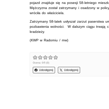
pojazd znajduje się na posesji 58-letniego mies
Mężczyzna został zatrzymany i osadzony w polic
wróciła do właściciela.
Zatrzymany 58-latek usłyszał zarzut paserstwa u
pozbawienia wolności. W dalszym ciągu trwają c
kradzieży.
(KWP w Radomiu / mw)
Ocena: 0/5 (0)
Udostępnij
Udostępnij