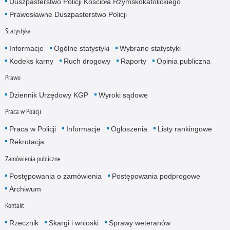
Duszpasterstwo Policji Kościoła Rzymskokatolickiego
Prawosławne Duszpasterstwo Policji
Statystyka
Informacje
Ogólne statystyki
Wybrane statystyki
Kodeks karny
Ruch drogowy
Raporty
Opinia publiczna
Prawo
Dziennik Urzędowy KGP
Wyroki sądowe
Praca w Policji
Praca w Policji
Informacje
Ogłoszenia
Listy rankingowe
Rekrutacja
Zamówienia publiczne
Postępowania o zamówienia
Postępowania podprogowe
Archiwum
Kontakt
Rzecznik
Skargi i wnioski
Sprawy weteranów