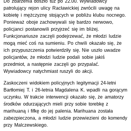
Do zdarzenia doszło tuż po 22.00. Wywiadowcy
patrolujący rejon ulicy Racławickiej zwrócili uwagę na
kobietę i mężczyznę stojących w pobliżu klubu nocnego.
Ponieważ oboje zachowywali się bardzo nerwowo,
policjanci postanowili przyjrzeć się im bliżej.
Funkcjonariusze zaczęli podejrzewać, że młodzi ludzie
mogą mieć coś na sumieniu. Po chwili okazało się, że
ich przypuszczenia potwierdziły się. Nie uszło uwadze
policjantów, że młodzi ludzie podali sobie jakiś
przedmiot, a następnie zaczęli go przypalać.
Wywiadowcy natychmiast ruszyli do akcji.
Zaskoczeni widokiem policyjnych legitymacji 24-letni
Bartłomiej T. i 26-letnia Magdalena K. wpadli na gorącym
uczynku. W trakcie interwencji okazało się, że amatorzy
środków odurzających mieli przy sobie torebkę z
marihuaną i fifkę do jej palenia. Marihuana została
zabezpieczona, a młodzi ludzie przewiezieni do komendy
przy Malczewskiego.