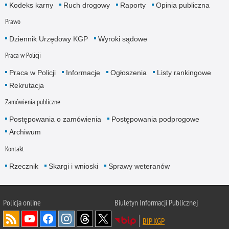
Kodeks karny
Ruch drogowy
Raporty
Opinia publiczna
Prawo
Dziennik Urzędowy KGP
Wyroki sądowe
Praca w Policji
Praca w Policji
Informacje
Ogłoszenia
Listy rankingowe
Rekrutacja
Zamówienia publiczne
Postępowania o zamówienia
Postępowania podprogowe
Archiwum
Kontakt
Rzecznik
Skargi i wnioski
Sprawy weteranów
Policja
online
Biuletyn Informacji Publicznej
BIP KGP