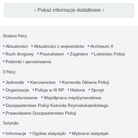
↓ Pokaż informacje dodatkowe ↓
Działania Policji
Aktualności
Aktualności z województw
Archiwum X
Ruch drogowy
Poszukiwani
Zaginieni
Lotnictwo Policji
Polemiki i sprostowania
O Policji
Jednostki
Kierownictwo
Komenda Główna Policji
Organizacja
Policja w III RP
Historia
Sprzęt
Umundurowanie
Współpraca międzynarodowa
Duszpasterstwo Policji Kościoła Rzymskokatolickiego
Prawosławne Duszpasterstwo Policji
Statystyka
Informacje
Ogólne statystyki
Wybrane statystyki