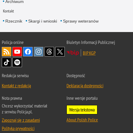
Archiwum
Kontakt
Rzecznik
Skargi i wnioski
Sprawy weteranów
Policja
online
Biuletyn Informacji Publicznej
BIP KGP
Redakcja serwisu
Dostępność
Kontakt z redakcją
Deklaracja dostępności
Nota prawna
Inne wersje portalu
Chcesz wykorzystać materiał
Wersja tekstowa
z serwisu Policja.pl.
About Polish Police
Zapoznaj się z zasadami
Polityka prywatności