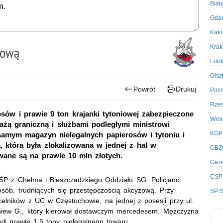
Biał
m.
Gda
Kato
Kra
zową
Lubl
Olsz
Powrót
Drukuj
Poz
Rze
sów i prawie 9 ton krajanki tytoniowej zabezpieczone
Wro
żą graniczną i służbami podległymi ministrowi
KGP
samym magazyn nielegalnych papierosów i tytoniu i
ą, która była zlokalizowana w jednej z hal w
CBZ
ane są na prawie 10 mln złotych.
Gaze
CSP
BŚP z Chełma i Bieszczadzkiego Oddziału SG. Policjanci
 osób, trudniących się przestępczością akcyzową. Przy
SP S
elników z UC w Częstochowie, na jednej z posesji przy ul.
igniew G., który kierował dostawczym mercedesem. Mężczyzna
zyli prawie 1,5 tony nielegalnego towaru.