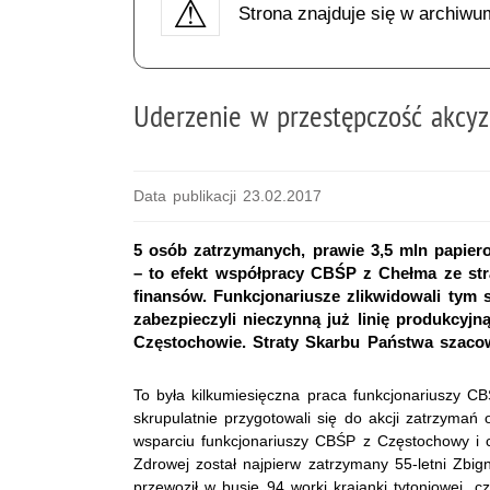
Strona znajduje się w archiwu
Uderzenie w przestępczość akcy
Data publikacji 23.02.2017
5 osób zatrzymanych, prawie 3,5 mln papiero
– to efekt współpracy CBŚP z Chełma ze stra
finansów. Funkcjonariusze zlikwidowali tym 
zabezpieczyli nieczynną już linię produkcyjn
Częstochowie. Straty Skarbu Państwa szacow
To była kilkumiesięczna praca funkcjonariuszy C
skrupulatnie przygotowali się do akcji zatrzymań
wsparciu funkcjonariuszy CBŚP z Częstochowy i c
Zdrowej został najpierw zatrzymany 55-letni Zb
przewoził w busie 94 worki krajanki tytoniowej, c