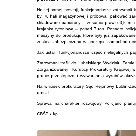
Na tej samej posesji, funkcjonariusze zatrzymali
byli w hali magazynowej i próbowali pakować zaró
składowane papierosy – w sumie prawie 3,5 mln 
krajanką tytoniową – ponad 7 ton. Ponadto policj
maszyny do produkcji, które były już zapakowane
została zabezpieczona w naczepie samochodu ci
Jak ustalili funkcjonariusze część nielegalnych pa
Zatrzymani trafili do Lubelskiego Wydziału Zam
Zorganizowanej i Korupcji Prokuratury Krajowej w 
grupie przestępczej i wytwarzania wyrobów akcyz
Na wniosek prokuratury Sąd Rejonowy Lublin-Za
areszt.
Sprawa ma charakter rozwojowy. Policjanci planuj
CBŚP / kp