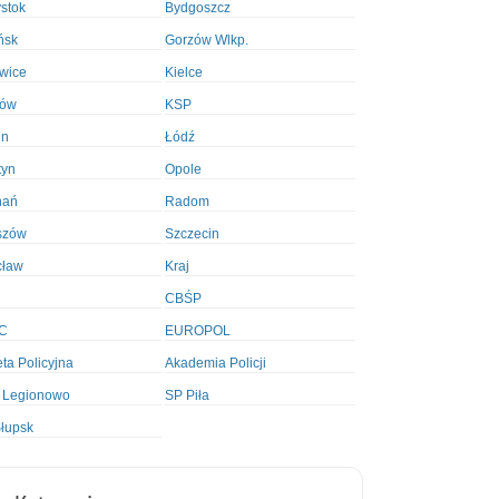
ystok
Bydgoszcz
ńsk
Gorzów Wlkp.
wice
Kielce
ków
KSP
in
Łódź
tyn
Opole
nań
Radom
szów
Szczecin
cław
Kraj
CBŚP
C
EUROPOL
ta Policyjna
Akademia Policji
 Legionowo
SP Piła
łupsk