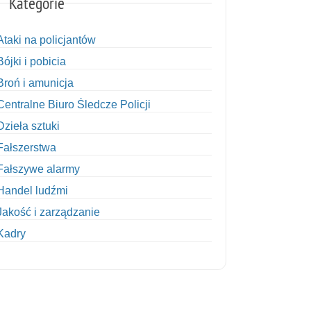
Kategorie
Ataki na policjantów
Bójki i pobicia
Broń i amunicja
Centralne Biuro Śledcze Policji
Dzieła sztuki
Fałszerstwa
Fałszywe alarmy
Handel ludźmi
Jakość i zarządzanie
Kadry
Kobiety w Policji
Korupcja
Kradzież