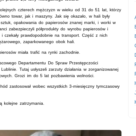
 kolejnych czterech mężczyzn w wieku od 31 do 51 lat, którzy
wno towar, jak i maszyny. Jak się okazało, w hali były
sztuk, opakowania do papierosów znanej marki, i worki w
anci zabezpieczyli półprodukty do wyrobu papierosów i
 i czekały prawdopodobnie na transport. Część z nich
ężarowego, zaparkowanego obok hali.
pierosów miała trafić na rynki zachodnie.
iejscowego Departamentu Do Spraw Przestępczości
Lublinie. Tutaj usłyszeli zarzuty działania w zorganizowanej
owych. Grozi im do 5 lat pozbawienia wolności.
chód zastosował wobec wszystkich 3-miesięczny tymczasowy
ą kolejne zatrzymania.