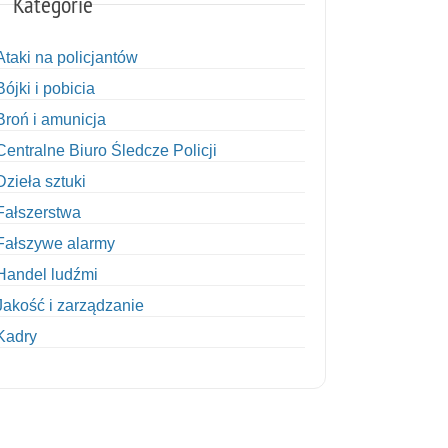
Kategorie
Ataki na policjantów
Bójki i pobicia
Broń i amunicja
Centralne Biuro Śledcze Policji
Dzieła sztuki
Fałszerstwa
Fałszywe alarmy
Handel ludźmi
Jakość i zarządzanie
Kadry
Kobiety w Policji
Korupcja
Kradzież