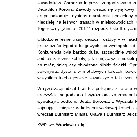
zawodników. Coroczna impreza zorganizowana zo
Decathlon Korona. Zawody cieszą się wyjątkowy
grupa pokonuje dystans maratoński podzielony n
niedzielę na leśnych trasach w miejscowościach: 
Tegoroczny „Zimnar 2017” rozpoczął się 8 styczni
Oblodzone leśne trasy, deszcz, roztopy – w taki
przez sześć tygodni biegowych, co wymagało od
Konkurencja była bardzo duża, szczególnie wśród 
Jednak zarówno kobiety, jak i mężczyźni musieli
na mróz, śnieg czy oblodzone śliskie ścieżki. Op
pokonywać dystans w metalowych kolcach, bowiem
wszystkim trzeba jeszcze zawalczyć o taki czas, 
W rywalizacji udział brali też policjanci z tere
uroczyście nagrodzono i wyróżniono za zmagania
wywalczyła podkom. Beata Borowicz z Wydziału P
zajmując I miejsce w kategorii wiekowej kobiet
wręczali Burmistrz Miasta Oława i Burmistrz Jelc
KWP we Wrocławiu / ig