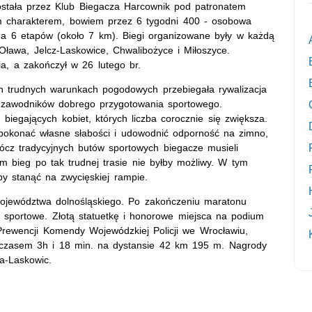
stała przez Klub Biegacza Harcownik pod patronatem
m charakterem, bowiem przez 6 tygodni 400 - osobowa
a 6 etapów (około 7 km). Biegi organizowane były w każdą
Oława, Jelcz-Laskowice, Chwalibożyce i Miłoszyce.
a, a zakończył w 26 lutego br.
ch trudnych warunkach pogodowych przebiegała rywalizacja
 zawodników dobrego przygotowania sportowego.
biegających kobiet, których liczba corocznie się zwiększa.
 pokonać własne słabości i udowodnić odporność na zimno,
rócz tradycyjnych butów sportowych biegacze musieli
 bieg po tak trudnej trasie nie byłby możliwy. W tym
by stanąć na zwycięskiej rampie.
nu województwa dolnośląskiego. Po zakończeniu maratonu
 sportowe. Złotą statuetkę i honorowe miejsca na podium
rewencji Komendy Wojewódzkiej Policji we Wrocławiu,
 z czasem 3h i 18 min. na dystansie 42 km 195 m. Nagrody
za-Laskowic.