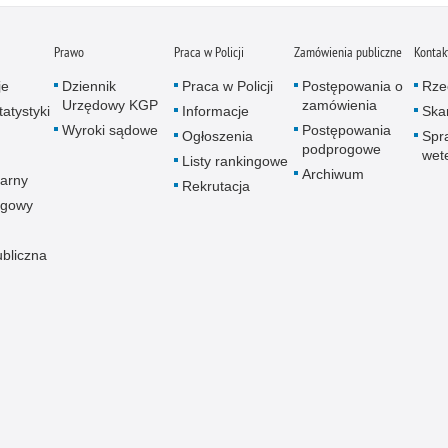
Prawo
Praca w Policji
Zamówienia publiczne
Kontak
je
Dziennik
Praca w Policji
Postępowania o
Rze
Urzędowy KGP
zamówienia
atystyki
Informacje
Skar
Wyroki sądowe
Postępowania
Ogłoszenia
Spr
podprogowe
wet
Listy rankingowe
Archiwum
arny
Rekrutacja
ogowy
ubliczna