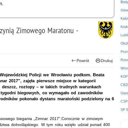
Biał
m.
Gda
Kato
Kra
czynią Zimowego Maratonu -
Lubl
Olsz
Poz
Rze
Powrót
Drukuj
Wro
Wojewódzkiej Policji we Wrocławiu podkom. Beata
KGP
r 2017”, zajęła pierwsze miejsce w kategorii
CBZ
, deszcz, roztopy – w takich trudnych warunkach
6 tygodni biegowych, co wymagało od zawodników
Gaze
odników pokonało dystans maratoński podzielony na 6
CSP
SP S
crossowego biegania „Zimnar 2017”.Corocznie w zimowym
dztwa dolnośląskiego. W tym roku wzięło udział ponad 400