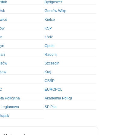
ystok
Bydgoszcz
ńsk
Gorzów Wlkp.
wice
Kielce
ków
KSP
in
Łódź
tyn
Opole
nań
Radom
szów
Szczecin
cław
Kraj
CBŚP
C
EUROPOL
ta Policyjna
Akademia Policji
 Legionowo
SP Piła
łupsk