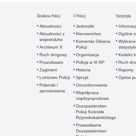
Działania Policji
O Policji
Statystyka
Aktualności
Jednostki
Informac
Aktualności z
Kierownictwo
Ogólne st
województw
Komenda Główna
Wybrane
Archiwum X
Policji
statystyki
Ruch drogowy
Organizacja
Kodeks k
Poszukiwani
Policja w III RP
Ruch dr
Zaginieni
Historia
Raporty
Lotnictwo Policji
Sprzęt
Opinia p
Polemiki i
Umundurowanie
sprostowania
Współpraca
międzynarodowa
Duszpasterstwo
Policji Kościoła
Rzymskokatolickiego
Prawosławne
Duszpasterstwo