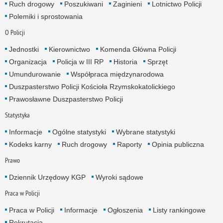
Ruch drogowy
Poszukiwani
Zaginieni
Lotnictwo Policji
Polemiki i sprostowania
O Policji
Jednostki
Kierownictwo
Komenda Główna Policji
Organizacja
Policja w III RP
Historia
Sprzęt
Umundurowanie
Współpraca międzynarodowa
Duszpasterstwo Policji Kościoła Rzymskokatolickiego
Prawosławne Duszpasterstwo Policji
Statystyka
Informacje
Ogólne statystyki
Wybrane statystyki
Kodeks karny
Ruch drogowy
Raporty
Opinia publiczna
Prawo
Dziennik Urzędowy KGP
Wyroki sądowe
Praca w Policji
Praca w Policji
Informacje
Ogłoszenia
Listy rankingowe
Rekrutacja