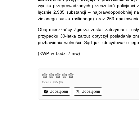
wyniku przeprowadzonych przeszukań policjanci zna
łącznie 2,985 substancji – najprawdopodobniej n
zielonego suszu roślinnego) oraz 263 opakowania
Obaj mieszkańcy Zgierza zostali zatrzymani i usł
przypadku 39-latka zarzut dotyczył posiadania zna
pozbawienia wolności. Sąd już zdecydował o jeg
(KWP w Łodzi / mw)
Ocena: 0/5 (0)
Udostępnij
Udostępnij