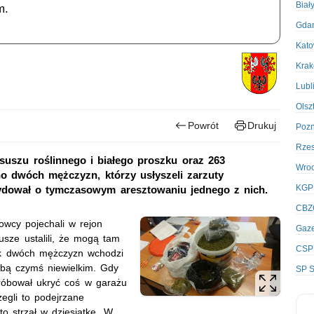
Biał
m.
Gda
Kato
Kra
Lubl
Olsz
Powrót
Drukuj
Poz
Rze
g suszu roślinnego i białego proszku oraz 263
Wro
o dwóch mężczyzn, którzy usłyszeli zarzuty
KGP
ydował o tymczasowym aresztowaniu jednego z nich.
CBZ
owcy pojechali w rejon
Gaze
usze ustalili, że mogą tam
CSP
jak dwóch mężczyzn wchodzi
obą czymś niewielkim. Gdy
SP S
 próbował ukryć coś w garażu
zegli to podejrzane
to strzał w dziesiątkę. W