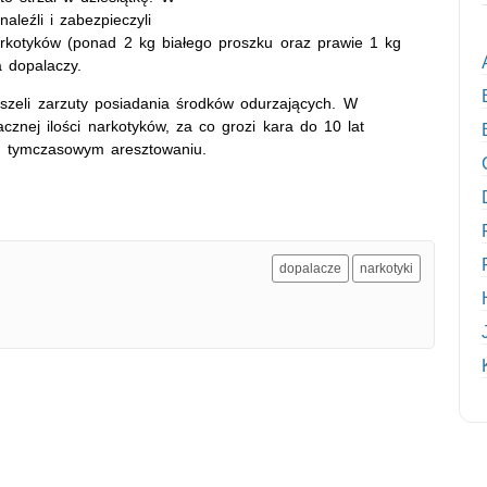
leźli i zabezpieczyli
arkotyków (ponad 2 kg białego proszku oraz prawie 1 kg
 dopalaczy.
yszeli zarzuty posiadania środków odurzających. W
cznej ilości narkotyków, za co grozi kara do 10 lat
o tymczasowym aresztowaniu.
dopalacze
narkotyki