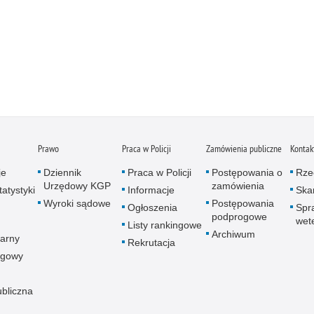
Prawo
Praca w Policji
Zamówienia publiczne
Kontak
je
Dziennik
Praca w Policji
Postępowania o
Rze
Urzędowy KGP
zamówienia
atystyki
Informacje
Skar
Wyroki sądowe
Postępowania
Ogłoszenia
Spr
podprogowe
wet
Listy rankingowe
Archiwum
arny
Rekrutacja
ogowy
ubliczna