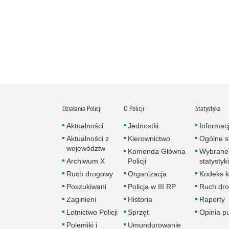
Działania Policji
O Policji
Statystyka
Aktualności
Jednostki
Informac
Aktualności z
Kierownictwo
Ogólne st
województw
Komenda Główna
Wybrane
Archiwum X
Policji
statystyki
Ruch drogowy
Organizacja
Kodeks k
Poszukiwani
Policja w III RP
Ruch dr
Zaginieni
Historia
Raporty
Lotnictwo Policji
Sprzęt
Opinia p
Polemiki i
Umundurowanie