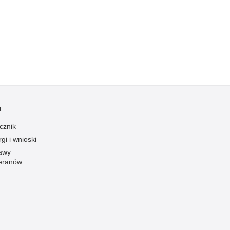
Kradzieże z włamaniem
Kultura
Logistyka, wyposażenie
Materiały wybuchowe
Nagrodzeni policjanci
Napady na banki
Napady na taksówkarzy
t
Napady na tiry
cznik
Nielegalny handel farmaceutykami
gi i wnioski
Nietrzeźwi kierujący
awy
eranów
Nietrzeźwi opiekunowie
Nietrzeźwi pracownicy
Niszczenie mienia
Nowoczesne technologie w pracy Policji
Odpowiedzialność majątkowa Policji