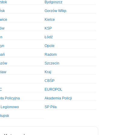
ystok
Bydgoszcz
ńsk
Gorzów Wlkp.
wice
Kielce
ków
KSP
in
Łódź
tyn
Opole
nań
Radom
szów
Szczecin
cław
Kraj
CBŚP
C
EUROPOL
ta Policyjna
Akademia Policji
 Legionowo
SP Piła
łupsk