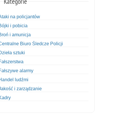
Kategorie
Ataki na policjantów
Bójki i pobicia
Broń i amunicja
Centralne Biuro Śledcze Policji
Dzieła sztuki
Fałszerstwa
Fałszywe alarmy
Handel ludźmi
Jakość i zarządzanie
Kadry
Kobiety w Policji
Korupcja
Kradzież