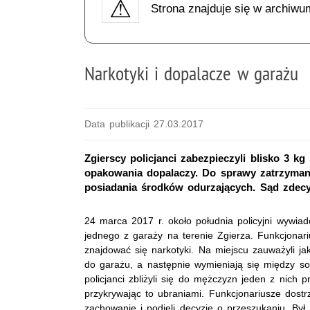
Strona znajduje się w archiwu
Narkotyki i dopalacze w garażu
Data publikacji 27.03.2017
Zgierscy policjanci zabezpieczyli blisko 3 k
opakowania dopalaczy. Do sprawy zatrzyman
posiadania środków odurzających. Sąd zdec
24 marca 2017 r. około południa policyjni wywiad
jednego z garaży na terenie Zgierza. Funkcjonari
znajdować się narkotyki. Na miejscu zauważyli 
do garażu, a następnie wymieniają się między s
policjanci zbliżyli się do mężczyzn jeden z nich
przykrywając to ubraniami. Funkcjonariusze dostr
zachowanie i podjęli decyzje o przeszukaniu. Był 