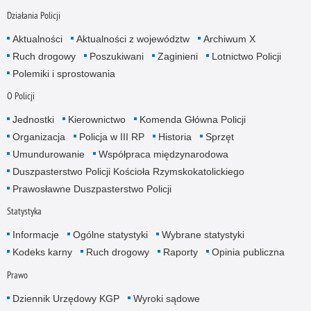
Działania Policji
Aktualności
Aktualności z województw
Archiwum X
Ruch drogowy
Poszukiwani
Zaginieni
Lotnictwo Policji
Polemiki i sprostowania
O Policji
Jednostki
Kierownictwo
Komenda Główna Policji
Organizacja
Policja w III RP
Historia
Sprzęt
Umundurowanie
Współpraca międzynarodowa
Duszpasterstwo Policji Kościoła Rzymskokatolickiego
Prawosławne Duszpasterstwo Policji
Statystyka
Informacje
Ogólne statystyki
Wybrane statystyki
Kodeks karny
Ruch drogowy
Raporty
Opinia publiczna
Prawo
Dziennik Urzędowy KGP
Wyroki sądowe