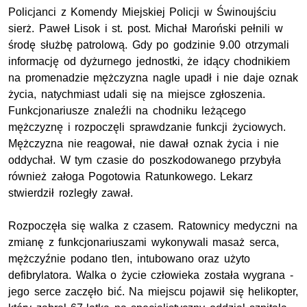
Policjanci z Komendy Miejskiej Policji w Świnoujściu
sierż. Paweł Lisok i st. post. Michał Maroński pełnili w
środę służbę patrolową. Gdy po godzinie 9.00 otrzymali
informację od dyżurnego jednostki, że idący chodnikiem
na promenadzie mężczyzna nagle upadł i nie daje oznak
życia, natychmiast udali się na miejsce zgłoszenia.
Funkcjonariusze znaleźli na chodniku leżącego
mężczyznę i rozpoczęli sprawdzanie funkcji życiowych.
Mężczyzna nie reagował, nie dawał oznak życia i nie
oddychał. W tym czasie do poszkodowanego przybyła
również załoga Pogotowia Ratunkowego. Lekarz
stwierdził rozległy zawał.
Rozpoczęła się walka z czasem. Ratownicy medyczni na
zmianę z funkcjonariuszami wykonywali masaż serca,
mężczyźnie podano tlen, intubowano oraz użyto
defibrylatora. Walka o życie człowieka została wygrana -
jego serce zaczęło bić. Na miejscu pojawił się helikopter,