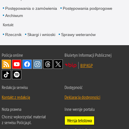
Postępowania o zamówienia
Postępowania podprogowe
Archiwum
Kontakt
Rzecznik
Skargi i wnioski
Sprawy weteranów
Policja
online
Biuletyn Informacji Publicznej
BIP KGP
Redakcja serwisu
Dostępność
Kontakt z redakcją
Deklaracja dostępności
Nota prawna
Inne wersje portalu
Chcesz wykorzystać materiał
Wersja tekstowa
z serwisu Policja.pl.