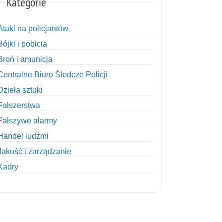
Kategorie
Ataki na policjantów
Bójki i pobicia
Broń i amunicja
Centralne Biuro Śledcze Policji
Dzieła sztuki
Fałszerstwa
Fałszywe alarmy
Handel ludźmi
Jakość i zarządzanie
Kadry
Kobiety w Policji
Korupcja
Kradzież