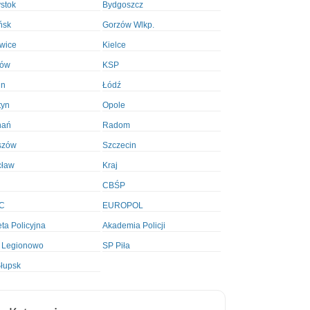
ystok
Bydgoszcz
ńsk
Gorzów Wlkp.
wice
Kielce
ków
KSP
in
Łódź
tyn
Opole
nań
Radom
szów
Szczecin
cław
Kraj
CBŚP
C
EUROPOL
ta Policyjna
Akademia Policji
 Legionowo
SP Piła
łupsk