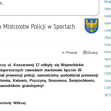
Biał
m.
Gda
Kato
Kra
Mistrzostw Policji w Sportach
Lubl
Olsz
Poz
Rze
Powrót
Drukuj
Wro
przy ul. Koszarowej 17 odbyły się Wojewódzkie
KGP
 tegorocznych zawodach startowało łącznie 35
CBZ
iał prewencji policji, samodzielny pododdział prewencji
ytomia, Katowic, Pszczyny, Sosnowca, Świętochłowic,
Gaze
zawodnikom gratulujemy!
CSP
SP S
ormuły Wilksa)