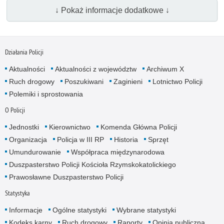
↓ Pokaż informacje dodatkowe ↓
Działania Policji
Aktualności
Aktualności z województw
Archiwum X
Ruch drogowy
Poszukiwani
Zaginieni
Lotnictwo Policji
Polemiki i sprostowania
O Policji
Jednostki
Kierownictwo
Komenda Główna Policji
Organizacja
Policja w III RP
Historia
Sprzęt
Umundurowanie
Współpraca międzynarodowa
Duszpasterstwo Policji Kościoła Rzymskokatolickiego
Prawosławne Duszpasterstwo Policji
Statystyka
Informacje
Ogólne statystyki
Wybrane statystyki
Kodeks karny
Ruch drogowy
Raporty
Opinia publiczna