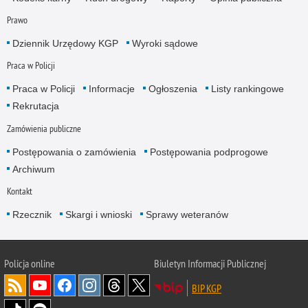
Prawo
Dziennik Urzędowy KGP
Wyroki sądowe
Praca w Policji
Praca w Policji
Informacje
Ogłoszenia
Listy rankingowe
Rekrutacja
Zamówienia publiczne
Postępowania o zamówienia
Postępowania podprogowe
Archiwum
Kontakt
Rzecznik
Skargi i wnioski
Sprawy weteranów
Policja
online
Biuletyn Informacji Publicznej
BIP KGP