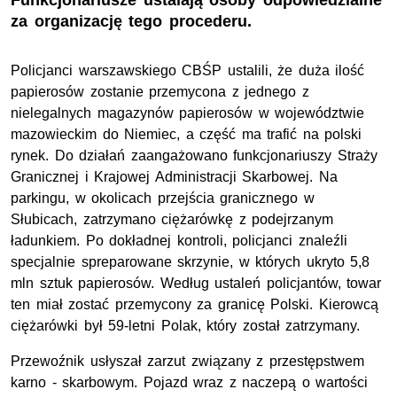
Funkcjonariusze ustalają osoby odpowiedzialne
za organizację tego procederu.
Policjanci warszawskiego CBŚP ustalili, że duża ilość
papierosów zostanie przemycona z jednego z
nielegalnych magazynów papierosów w województwie
mazowieckim do Niemiec, a część ma trafić na polski
rynek. Do działań zaangażowano funkcjonariuszy Straży
Granicznej i Krajowej Administracji Skarbowej. Na
parkingu, w okolicach przejścia granicznego w
Słubicach, zatrzymano ciężarówkę z podejrzanym
ładunkiem. Po dokładnej kontroli, policjanci znaleźli
specjalnie spreparowane skrzynie, w których ukryto 5,8
mln sztuk papierosów. Według ustaleń policjantów, towar
ten miał zostać przemycony za granicę Polski. Kierowcą
ciężarówki był 59-letni Polak, który został zatrzymany.
Przewoźnik usłyszał zarzut związany z przestępstwem
karno - skarbowym. Pojazd wraz z naczepą o wartości