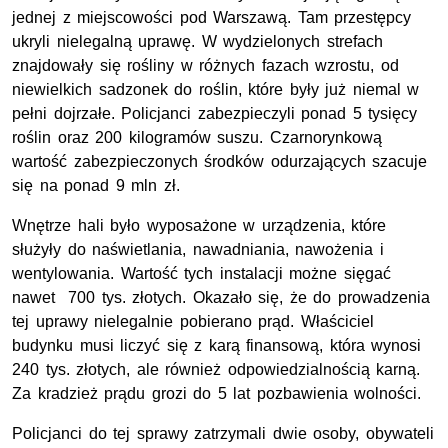
jednej z miejscowości pod Warszawą. Tam przestępcy
ukryli nielegalną uprawę. W wydzielonych strefach
znajdowały się rośliny w różnych fazach wzrostu, od
niewielkich sadzonek do roślin, które były już niemal w
pełni dojrzałe. Policjanci zabezpieczyli ponad 5 tysięcy
roślin oraz 200 kilogramów suszu. Czarnorynkową
wartość zabezpieczonych środków odurzających szacuje
się na ponad 9 mln zł.
Wnętrze hali było wyposażone w urządzenia, które
służyły do naświetlania, nawadniania, nawożenia i
wentylowania. Wartość tych instalacji możne sięgać
nawet 700 tys. złotych. Okazało się, że do prowadzenia
tej uprawy nielegalnie pobierano prąd. Właściciel
budynku musi liczyć się z karą finansową, która wynosi
240 tys. złotych, ale również odpowiedzialnością karną.
Za kradzież prądu grozi do 5 lat pozbawienia wolności.
Policjanci do tej sprawy zatrzymali dwie osoby, obywateli