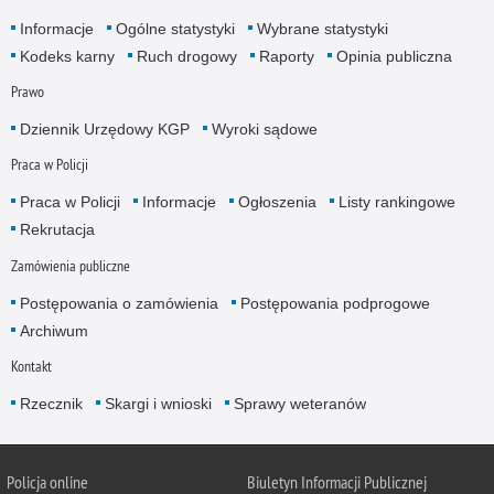
Informacje
Ogólne statystyki
Wybrane statystyki
Kodeks karny
Ruch drogowy
Raporty
Opinia publiczna
Prawo
Dziennik Urzędowy KGP
Wyroki sądowe
Praca w Policji
Praca w Policji
Informacje
Ogłoszenia
Listy rankingowe
Rekrutacja
Zamówienia publiczne
Postępowania o zamówienia
Postępowania podprogowe
Archiwum
Kontakt
Rzecznik
Skargi i wnioski
Sprawy weteranów
Policja
online
Biuletyn Informacji Publicznej