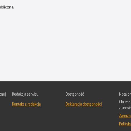
ubliczna
znej
Redakcja serwisu
Dostępność
Nota p
Chcesz 
Kontakt z redakcją
Deklaracja dostępności
z serwis
Zapozna
Polityk