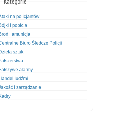
Kategorie
Ataki na policjantów
Bójki i pobicia
Broń i amunicja
Centralne Biuro Śledcze Policji
Dzieła sztuki
Fałszerstwa
Fałszywe alarmy
Handel ludźmi
Jakość i zarządzanie
Kadry
Kobiety w Policji
Korupcja
Kradzież