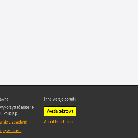
Profanacje, zbeszczeszczania
Profilaktyka
Przemoc domowa
Przemoc w szkole
Przemyt
Przestępczość alkoholowa
Przestępczość bankowa i kredytowa
Przestępczość cudzoziemców
Przestępczość farmaceutyczna
Przestępczość gospodarcza
rawna
Inne wersje portalu
Przestępczość internetowa
wykorzystać materiał
Przestępczość komputerowa
Wersja tekstowa
u Policja.pl.
Przestępczość kryminalna
About Polish Police
j się z zasadami
Przestępczość międzynarodowa
a prywatności