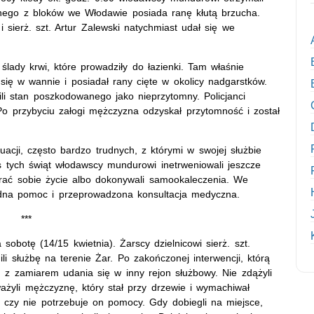
dnego z bloków we Włodawie posiada ranę kłutą brzucha.
i sierż. szt. Artur Zalewski natychmiast udał się we
lady krwi, które prowadziły do łazienki. Tam właśnie
 się w wannie i posiadał rany cięte w okolicy nadgarstków.
li stan poszkodowanego jako nieprzytomny. Policjanci
Po przybyciu załogi mężczyzna odzyskał przytomność i został
tuacji, często bardzo trudnych, z którymi w swojej służbie
as tych świąt włodawscy mundurowi inetrweniowali jeszcze
brać sobie życie albo dokonywali samookaleczenia. We
ędna pomoc i przeprowadzona konsultacja medyczna.
***
obotę (14/15 kwietnia). Żarscy dzielnicowi sierż. szt.
li służbę na terenie Żar. Po zakończonej interwencji, którą
zu z zamiarem udania się w inny rejon służbowy. Nie zdążyli
ażyli mężczyznę, który stał przy drzewie i wymachiwał
ć czy nie potrzebuje on pomocy. Gdy dobiegli na miejsce,