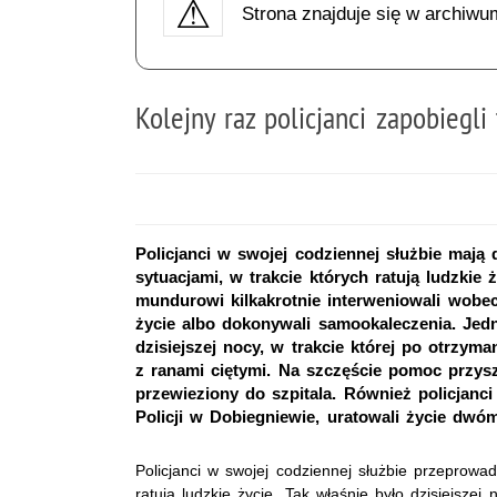
Strona znajduje się w archiwu
Kolejny raz policjanci zapobiegli 
Policjanci w swojej codziennej służbie mają
sytuacjami, w trakcie których ratują ludzki
mundurowi kilkakrotnie interweniowali wobec
życie albo dokonywali samookaleczenia. Jedn
dzisiejszej nocy, w trakcie której po otrzy
z ranami ciętymi. Na szczęście pomoc przys
przewieziony do szpitala. Również policjanc
Policji w Dobiegniewie, uratowali życie dw
Policjanci w swojej codziennej służbie przeprowad
ratują ludzkie życie. Tak właśnie było dzisiejsze