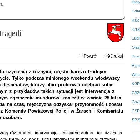
Biał
m.
Gda
Kato
Kra
tragedii
Lubl
Olsz
Powrót
Drukuj
Poz
Rze
 do czynienia z różnymi, często bardzo trudnymi
Wro
e życie. Tylko podczas minionego weekendu włodawscy
KGP
 desperatów, którzy albo próbowali odebrać sobie
ym z przykładów takich sytuacji jest interwencja z
CBZ
manym zgłoszeniu mundurowi znaleźli w wannie 25-latka
Gaze
zła na czas, mężczyzna odzyskał przytomność i został
i z Komendy Powiatowej Policji w Żarach i Komisariatu
CSP
óm osobom.
SP S
zają różnorodne interwencje - niejednokrotnie ich działania
j nocy kiedy ok. godz. 0:30 włodawscy mundurowi otrzymali