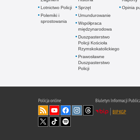
Lotnictwo Policji
Sprzęt
Opinia p
Polemiki i
Umundurowanie
sprostowania
Współpraca
międzynarodowa
Duszpasterstwo
Policji Kościoła
Rzymskokatolickiego
Prawosławne
Duszpasterstwo
Policji
Policja
online
Biuletyn Informacji Public
BIP KGP