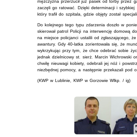
mężczyzna przerzucił już pasek od torby przez ga
zaczęli go ratować. Dzięki determinacji i szybkiej
który trafił do szpitala, gdzie objęty został specja
Do kolejnego tego typu zdarzenia doszło w ponied
skierował patrol Policji na interwencję domową d
na miejsce policjanci ustalili od zgłaszającego, ż
awantury. Gdy 40-latka zorientowała się, że mu
wykrzykując przy tym, że chce odebrać sobie życ
jednak dzielnicowy st. sierż. Marcin Wichrowski o
chwilę nieuwagi kobiety, odebrali jej nóż i powstr
niezbędnej pomocy, a następnie przekazali pod
(KWP w Lublinie, KWP w Gorzowie Wlkp. / ig)