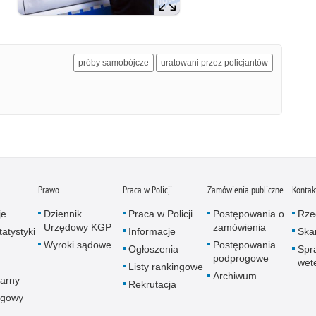
próby samobójcze
uratowani przez policjantów
Prawo
Praca w Policji
Zamówienia publiczne
Kontak
je
Dziennik
Praca w Policji
Postępowania o
Rze
Urzędowy KGP
zamówienia
atystyki
Informacje
Skar
Wyroki sądowe
Postępowania
Ogłoszenia
Spr
podprogowe
wet
Listy rankingowe
Archiwum
arny
Rekrutacja
ogowy