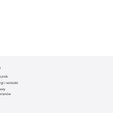
Ofiarni i odważni
Opinia publiczna
Oszustwa
Pedofilia, pornografia dziecięca
Piractwo przemysłowe
Podrabianie znaków towarowych
Pogryzienia przez psy
Polemiki i sprostowania
t
Policja inaczej
cznik
Policjant z pasją
gi i wnioski
Porwania
awy
Pożary i podpalenia
eranów
Pranie brudnych pieniędzy
Prawa człowieka