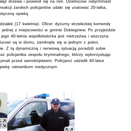
łąź drzewa i powiesił się na nim. Dzielnicowi natychmiast
 reakcji żarskich policjantów udało się uratować 20-latka,
listyczną opieką.
ziałek (17 kwietnia). Oficer dyżurny strzeleckiej komendy
o jednej z miejscowości w gminie Dobiegniew. Po przyjeździe
e jego 40-letnia współlokatorka jest nietrzeźwa i wszczyna
ndurowi są w domu, zamknęła się w jednym z pokoi,
ie. Z tą dynamiczną i nerwową sytuacją poradzili sobie
raz policjantka zespołu kryminalnego, którzy wykorzystując
zymali przed samobójstwem. Policjanci udzielili 40-latce
 opiekę ratownikom medycznym.