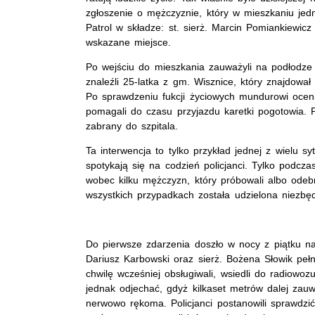
zgłoszenie o mężczyznie, który w mieszkaniu je
Patrol w składze: st. sierż. Marcin Pomiankiewicz 
wskazane miejsce.
Po wejściu do mieszkania zauważyli na podłodze ś
znaleźli 25-latka z gm. Wisznice, który znajdował
Po sprawdzeniu fukcji życiowych mundurowi oceni
pomagali do czasu przyjazdu karetki pogotowia. 
zabrany do szpitala.
Ta interwencja to tylko przykład jednej z wielu sy
spotykają się na codzień policjanci. Tylko podcz
wobec kilku mężczyzn, który próbowali albo ode
wszystkich przypadkach została udzielona niezb
Do pierwsze zdarzenia doszło w nocy z piątku na s
Dariusz Karbowski oraz sierż. Bożena Słowik pełni
chwilę wcześniej obsługiwali, wsiedli do radiowo
jednak odjechać, gdyż kilkaset metrów dalej zauw
nerwowo rękoma. Policjanci postanowili sprawdzi