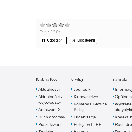
Ocena: 0/5 (0)
Udostępnij
Udostępnij
Działania Policji
O Policji
Statystyka
Aktualności
Jednostki
Informac
Aktualności z
Kierownictwo
Ogólne st
województw
Komenda Główna
Wybrane
Archiwum X
Policji
statystyki
Ruch drogowy
Organizacja
Kodeks k
Poszukiwani
Policja w III RP
Ruch dr
Zaginieni
Historia
Raporty