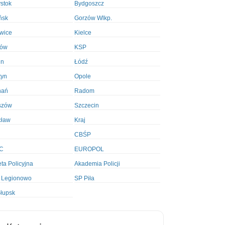
ystok
Bydgoszcz
ńsk
Gorzów Wlkp.
wice
Kielce
ków
KSP
in
Łódź
tyn
Opole
nań
Radom
szów
Szczecin
cław
Kraj
CBŚP
C
EUROPOL
ta Policyjna
Akademia Policji
 Legionowo
SP Piła
łupsk