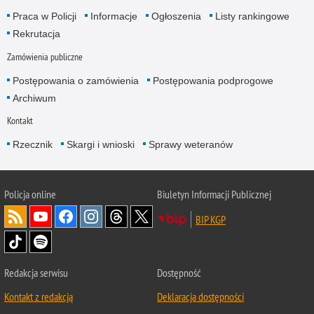
Praca w Policji
Informacje
Ogłoszenia
Listy rankingowe
Rekrutacja
Zamówienia publiczne
Postępowania o zamówienia
Postępowania podprogowe
Archiwum
Kontakt
Rzecznik
Skargi i wnioski
Sprawy weteranów
Policja
online
Biuletyn Informacji Publicznej
BIP KGP
Redakcja serwisu
Dostępność
Kontakt z redakcją
Deklaracja dostępności