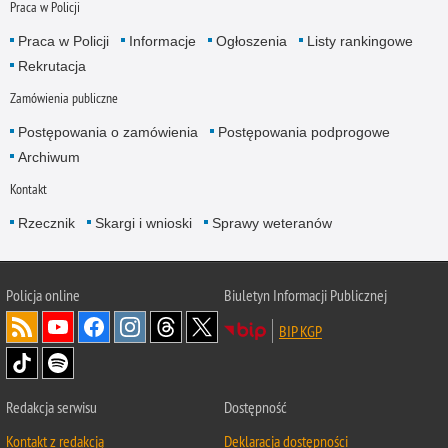
Praca w Policji
Praca w Policji
Informacje
Ogłoszenia
Listy rankingowe
Rekrutacja
Zamówienia publiczne
Postępowania o zamówienia
Postępowania podprogowe
Archiwum
Kontakt
Rzecznik
Skargi i wnioski
Sprawy weteranów
Policja
online
Biuletyn Informacji Publicznej
BIP KGP
Redakcja serwisu
Dostępność
Kontakt z redakcją
Deklaracja dostępności