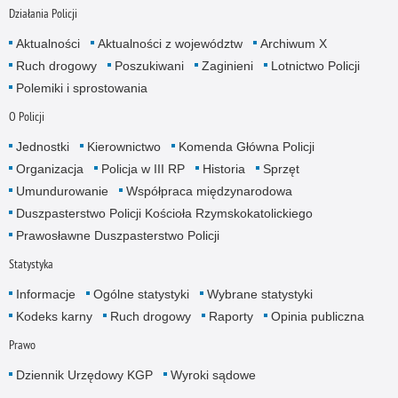
Działania Policji
Aktualności
Aktualności z województw
Archiwum X
Ruch drogowy
Poszukiwani
Zaginieni
Lotnictwo Policji
Polemiki i sprostowania
O Policji
Jednostki
Kierownictwo
Komenda Główna Policji
Organizacja
Policja w III RP
Historia
Sprzęt
Umundurowanie
Współpraca międzynarodowa
Duszpasterstwo Policji Kościoła Rzymskokatolickiego
Prawosławne Duszpasterstwo Policji
Statystyka
Informacje
Ogólne statystyki
Wybrane statystyki
Kodeks karny
Ruch drogowy
Raporty
Opinia publiczna
Prawo
Dziennik Urzędowy KGP
Wyroki sądowe