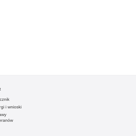
Kradzieże z włamaniem
Kultura
Logistyka, wyposażenie
Materiały wybuchowe
Nagrodzeni policjanci
Napady na banki
Napady na taksówkarzy
Napady na tiry
Nielegalny handel farmaceutykami
Nietrzeźwi kierujący
t
Nietrzeźwi opiekunowie
cznik
gi i wnioski
Nietrzeźwi pracownicy
awy
Niszczenie mienia
eranów
Nowoczesne technologie w pracy Policji
Odpowiedzialność majątkowa Policji