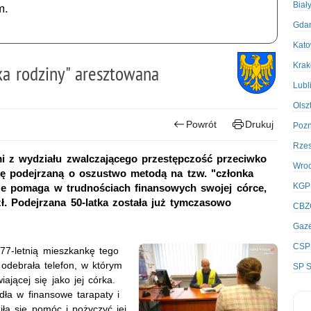
Biał
m.
Gda
Kato
Kra
ka rodziny" aresztowana
Lubl
Olsz
Powrót
Drukuj
Poz
Rze
mi z wydziału zwalczającego przestępczość przeciwko
Wro
tę podejrzaną o oszustwo metodą na tzw. "członka
KGP
że pomaga w trudnościach finansowych swojej córce,
ł. Podejrzana 50-latka została już tymczasowo
CBZ
Gaze
CSP
 77-letnią mieszkankę tego
 odebrała telefon, w którym
SP S
ającej się jako jej córka.
ła w finansowe tarapaty i
iła się pomóc i pożyczyć jej