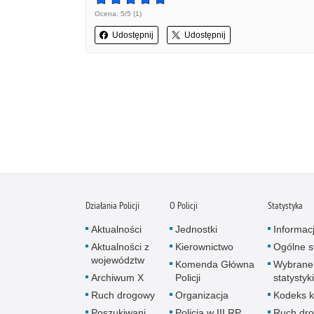
Ocena: 5/5 (1)
Udostępnij
Udostępnij
Działania Policji
O Policji
Statystyka
Aktualności
Jednostki
Informac
Aktualności z
Kierownictwo
Ogólne st
województw
Komenda Główna
Wybrane
Archiwum X
Policji
statystyki
Ruch drogowy
Organizacja
Kodeks k
Poszukiwani
Policja w III RP
Ruch dr