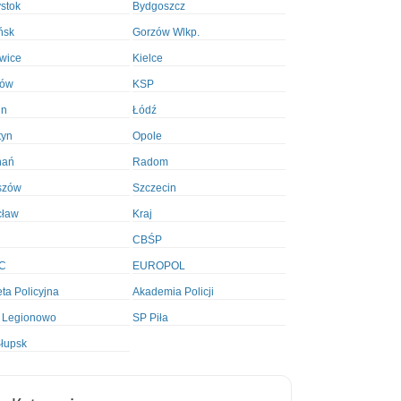
ystok
Bydgoszcz
ńsk
Gorzów Wlkp.
wice
Kielce
ków
KSP
in
Łódź
tyn
Opole
nań
Radom
szów
Szczecin
cław
Kraj
CBŚP
C
EUROPOL
ta Policyjna
Akademia Policji
 Legionowo
SP Piła
łupsk