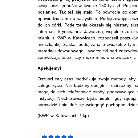
swoje oszczędności w kwocie 150 tys. zł. Po pien
posłaniec. Tak też się stało. Po powrocie do do
opowiedziała mu o wszystkim. Podejrzewając osz
do ich córki. Podejrzenia okazały się niestety sł
informacji kryminalni z Jaworzna, wspólnie ze śl
mieniu z KWP w Katowicach, rozpoczęli poszukiwani
mieszkankę Śląska, podejrzaną o związek z tym 
materiału dowodowego, jaworznicki sąd zdecydow
sprawdzają teraz, czy może mieć ona związek z 
Apelujemy!
Oszuści cały czas modyfikują swoje metody, aby 
całego życia. Nie bądźmy obojętni i ostrzeżmy n
mogą do nich telefonować osoby, podszywające si
instytucji. Niech zawsze będą nieufni, gdy żądaj
sprawdzić i nie dać się wciągnąć pochopne dział
(KWP w Katowicach / kp)