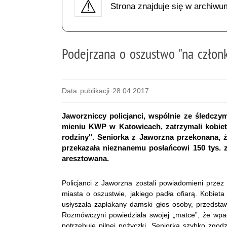
Strona znajduje się w archiwu
Podejrzana o oszustwo "na człon
Data publikacji 28.04.2017
Jaworzniccy policjanci, wspólnie ze śledczy
mieniu KWP w Katowicach, zatrzymali kobie
rodziny". Seniorka z Jaworzna przekonana, 
przekazała nieznanemu posłańcowi 150 tys. z
aresztowana.
Policjanci z Jaworzna zostali powiadomieni przez
miasta o oszustwie, jakiego padła ofiarą. Kobieta
usłyszała zapłakany damski głos osoby, przedstawi
Rozmówczyni powiedziała swojej „matce”, że wpad
potrzebuje pilnej pożyczki. Seniorka szybko zgodz