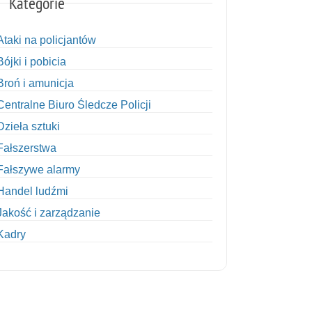
Kategorie
Ataki na policjantów
Bójki i pobicia
Broń i amunicja
Centralne Biuro Śledcze Policji
Dzieła sztuki
Fałszerstwa
Fałszywe alarmy
Handel ludźmi
Jakość i zarządzanie
Kadry
Kobiety w Policji
Korupcja
Kradzież