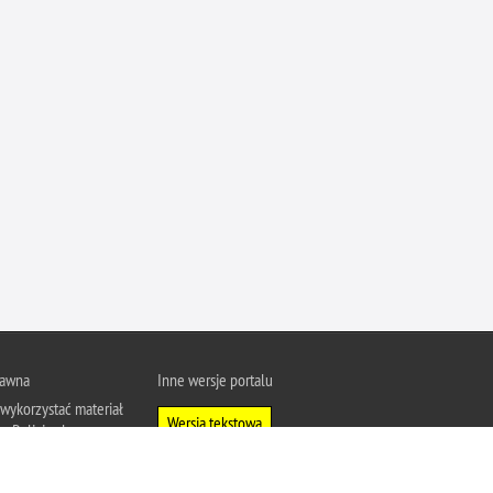
Ofiarni i odważni
Opinia publiczna
Oszustwa
Pedofilia, pornografia dziecięca
Piractwo przemysłowe
Podrabianie znaków towarowych
Pogryzienia przez psy
Polemiki i sprostowania
Policja inaczej
Policjant z pasją
Porwania
rawna
Inne wersje portalu
wykorzystać materiał
Pożary i podpalenia
Wersja tekstowa
u Policja.pl.
Pranie brudnych pieniędzy
About Polish Police
j się z zasadami
Prawa człowieka
a prywatności