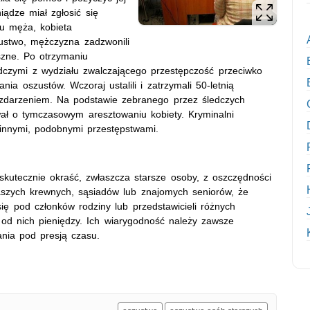
iądze miał zgłosić się
mu męża, kobieta
ustwo, mężczyzna zadzwonili
uszne. Po otrzymaniu
edczymi z wydziału zwalczającego przestępczość przeciwko
a oszustów. Wczoraj ustalili i zatrzymali 50-letnią
zdarzeniem. Na podstawie zebranego przez śledczych
ał o tymczasowym aresztowaniu kobiety. Kryminalni
innymi, podobnymi przestępstwami.
skutecznie okraść, zwłaszcza starsze osoby, z oszczędności
aszych krewnych, sąsiadów lub znajomych seniorów, że
ę pod członków rodziny lub przedstawicieli różnych
ą od nich pieniędzy. Ich wiarygodność należy zawsze
ania pod presją czasu.