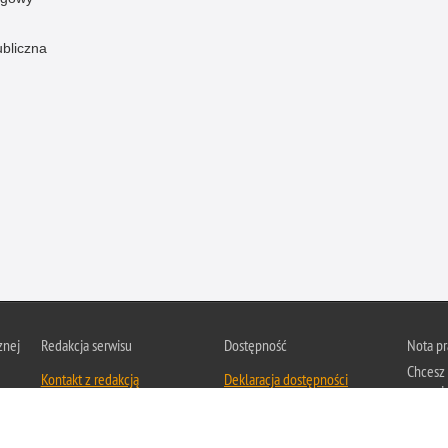
ubliczna
znej
Redakcja serwisu
Dostępność
Nota p
Chcesz 
Kontakt z redakcją
Deklaracja dostępności
z serwis
Zapozna
Polityk