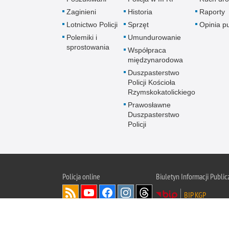
Zaginieni
Historia
Raporty
Lotnictwo Policji
Sprzęt
Opinia p
Polemiki i
Umundurowanie
sprostowania
Współpraca
międzynarodowa
Duszpasterstwo
Policji Kościoła
Rzymskokatolickiego
Prawosławne
Duszpasterstwo
Policji
Policja
online
Biuletyn Informacji Public
BIP KGP