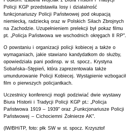
Policji KGP przedstawiła losy i działalność
funkcjonariuszy Policji Państwowej pod okupacją
niemiecką, radziecką oraz w Polskich Siłach Zbrojnych
na Zachodzie. Uzupełnieniem prelekcji był pokaz filmu
pt. „Policja Państwowa we wschodnich okręgach II RP”.
O powstaniu i organizacji policji kobiecej a także o
wymaganiach, jakie stawiano kandydatkom do służby,
opowiedziała pani podinsp. w st. spocz.. Krystyna
Sobańska–Stępień, która zaprezentowała także
umundurowanie Policji Kobiecej. Wystąpienie wzbogacił
film o pierwszych policjantkach.
Uczestnicy konferencji mogli podziwiać dwie wystawy
Biura Historii i Tradycji Policji KGP pt.: „Policja
Państwowa 1919 – 1939” oraz „Funkcjonariusze Policji
Państwowej – Cichociemni Żołnierze AK”.
(IW/BHiTP, foto: płk SW w st. spocz. Krzysztof