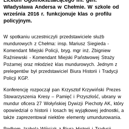
Liceum Ogólnokształcącego im. gen.
Władysława Andersa w Chełmie. W szkole od
września 2016 r. funkcjonuje klas o profilu
policyjnym.
W spotkaniu uczestniczyli przedstawiciele służb
mundurowych z Chełma: insp. Mariusz Siegieda -
Komendant Miejski Policji, bryg. mgr inż. Zbigniew
Raźniewski - Komendant Miejski Państwowej Straży
Pożarnej oraz młodzież klas mundurowych. Jednym z
prelegentów był przedstawiciel Biura Historii i Tradycji
Policji KGP.
Konferencję rozpoczął pan Krzysztof Krzywiński Prezes
Stowarzyszenia Kresy – Pamięć i Przyszłość, ubrany w
mundur oficera 27 Wołyńskiej Dywizji Piechoty AK, który
opowiedział o historii i losach tej wyjątkowej jednostki, a
także zaprezentował niektóre elementy umundurowania.
Podkom. Izabela Wójciak z Biura Historii i Tradycji