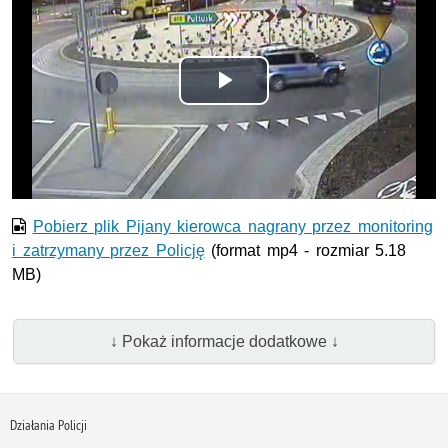
Odtwórz
wideo
Pobierz plik Pijany kierowca nagrany przez monitoring
i zatrzymany przez Policję
(format mp4 - rozmiar 5.18
MB)
↓ Pokaż informacje dodatkowe ↓
Działania Policji