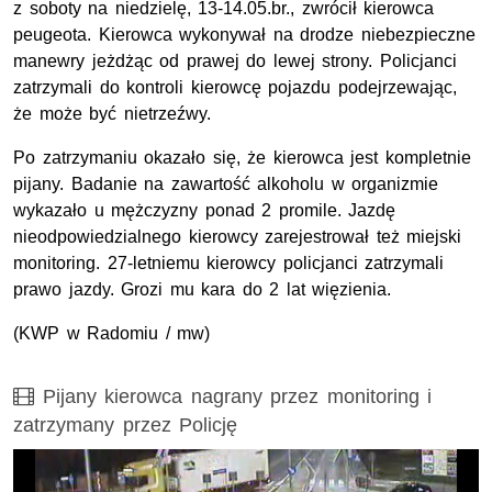
z soboty na niedzielę, 13-14.05.br., zwrócił kierowca
peugeota. Kierowca wykonywał na drodze niebezpieczne
manewry jeżdżąc od prawej do lewej strony. Policjanci
zatrzymali do kontroli kierowcę pojazdu podejrzewając,
że może być nietrzeźwy.
Po zatrzymaniu okazało się, że kierowca jest kompletnie
pijany. Badanie na zawartość alkoholu w organizmie
wykazało u mężczyzny ponad 2 promile. Jazdę
nieodpowiedzialnego kierowcy zarejestrował też miejski
monitoring. 27-letniemu kierowcy policjanci zatrzymali
prawo jazdy. Grozi mu kara do 2 lat więzienia.
(KWP w Radomiu / mw)
Film
Pijany kierowca nagrany przez monitoring i
zatrzymany przez Policję