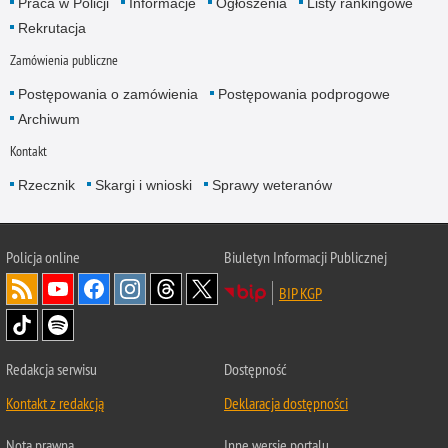
Praca w Policji
Informacje
Ogłoszenia
Listy rankingowe
Rekrutacja
Zamówienia publiczne
Postępowania o zamówienia
Postępowania podprogowe
Archiwum
Kontakt
Rzecznik
Skargi i wnioski
Sprawy weteranów
Policja
online
Biuletyn Informacji Publicznej
BIP KGP
Redakcja serwisu
Dostępność
Kontakt z redakcją
Deklaracja dostępności
Nota prawna
Inne wersje portalu