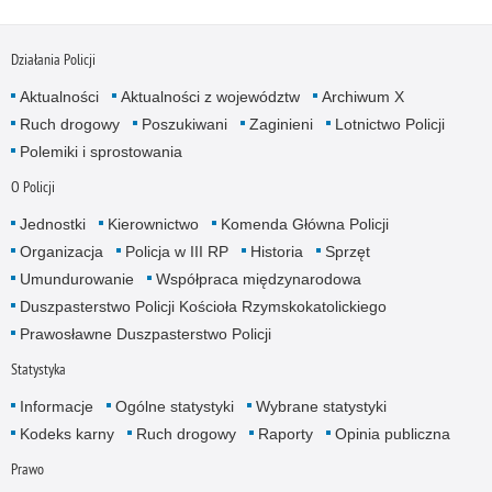
Działania Policji
Aktualności
Aktualności z województw
Archiwum X
Ruch drogowy
Poszukiwani
Zaginieni
Lotnictwo Policji
Polemiki i sprostowania
O Policji
Jednostki
Kierownictwo
Komenda Główna Policji
Organizacja
Policja w III RP
Historia
Sprzęt
Umundurowanie
Współpraca międzynarodowa
Duszpasterstwo Policji Kościoła Rzymskokatolickiego
Prawosławne Duszpasterstwo Policji
Statystyka
Informacje
Ogólne statystyki
Wybrane statystyki
Kodeks karny
Ruch drogowy
Raporty
Opinia publiczna
Prawo