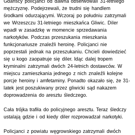
Gdańscy policjanci od dawna obserwowali 31-letniego
mężczyznę. Podejrzewali, że trudni się handlem
środkami odurzającymi. Wczoraj po południu zatrzymali
we Wrzeszczu 31-letniego mieszkańca Gliwic. Diler
wpadł w zasadzkę w momencie sprzedawania
narkotyków. Podczas przeszukania mieszkania
funkcjonariusze znaleźli heroinę. Policjanci nie
poprzestali jednak na przeszukaniu. Chcieli dowiedzieć
się u kogo zaopatruje się diler. Idąc dalej tropem
kryminalni zatrzymali dwóch 24-letnich dostawców. W
miejscu zamieszkania jednego z nich znaleźli kolejne
porcje heroiny i amfetaminy. Ponadto okazało się, że 31-
latek jest poszukiwany przez gliwicki sąd nakazem
doprowadzenia do aresztu śledczego.
Cała trójka trafiła do policyjnego aresztu. Teraz śledczy
ustalają gdzie i od kiedy diler rozprowadzał narkotyki.
Policjanci z powiatu węgrowskiego zatrzymali dwóch