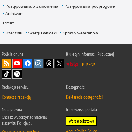
Postępowania o zamówienia
Postępowania podprogowe
Archiwum
Kontakt
Rzecznik
Skargi i wnioski
Sprawy weteranów
Policja
online
Biuletyn Informacji Publicznej
BIP KGP
Redakcja serwisu
Dostępność
Kontakt z redakcją
Deklaracja dostępności
Nota prawna
Inne wersje portalu
Chcesz wykorzystać materiał
Wersja tekstowa
z serwisu Policja.pl.
About Polish Police
Zapoznaj się z zasadami