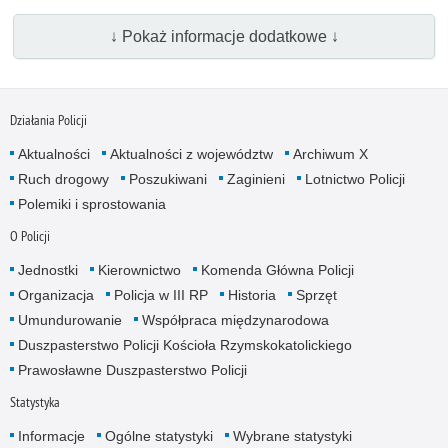
↓ Pokaż informacje dodatkowe ↓
Działania Policji
Aktualności
Aktualności z województw
Archiwum X
Ruch drogowy
Poszukiwani
Zaginieni
Lotnictwo Policji
Polemiki i sprostowania
O Policji
Jednostki
Kierownictwo
Komenda Główna Policji
Organizacja
Policja w III RP
Historia
Sprzęt
Umundurowanie
Współpraca międzynarodowa
Duszpasterstwo Policji Kościoła Rzymskokatolickiego
Prawosławne Duszpasterstwo Policji
Statystyka
Informacje
Ogólne statystyki
Wybrane statystyki