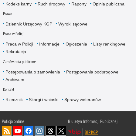
Kodeks karny
Ruch drogowy
Raporty
Opinia publiczna
Prawo
Dziennik Urzędowy KGP
Wyroki sądowe
Praca w Policji
Praca w Policji
Informacje
Ogłoszenia
Listy rankingowe
Rekrutacja
Zamówienia publiczne
Postępowania o zamówienia
Postępowania podprogowe
Archiwum
Kontakt
Rzecznik
Skargi i wnioski
Sprawy weteranów
Policja
online
Biuletyn Informacji Publicznej
BIP KGP