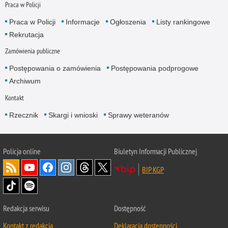
Praca w Policji
Praca w Policji
Informacje
Ogłoszenia
Listy rankingowe
Rekrutacja
Zamówienia publiczne
Postępowania o zamówienia
Postępowania podprogowe
Archiwum
Kontakt
Rzecznik
Skargi i wnioski
Sprawy weteranów
Policja
online
Biuletyn Informacji Publicznej
BIP KGP
Redakcja serwisu
Dostępność
Kontakt z redakcją
Deklaracja dostępności