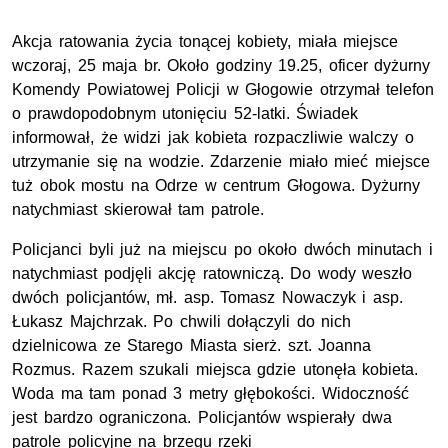
Akcja ratowania życia tonącej kobiety, miała miejsce
wczoraj, 25 maja br. Około godziny 19.25, oficer dyżurny
Komendy Powiatowej Policji w Głogowie otrzymał telefon
o prawdopodobnym utonięciu 52-latki. Świadek
informował, że widzi jak kobieta rozpaczliwie walczy o
utrzymanie się na wodzie. Zdarzenie miało mieć miejsce
tuż obok mostu na Odrze w centrum Głogowa. Dyżurny
natychmiast skierował tam patrole.
Policjanci byli już na miejscu po około dwóch minutach i
natychmiast podjęli akcję ratowniczą. Do wody weszło
dwóch policjantów, mł. asp. Tomasz Nowaczyk i asp.
Łukasz Majchrzak. Po chwili dołączyli do nich
dzielnicowa ze Starego Miasta sierż. szt. Joanna
Rozmus. Razem szukali miejsca gdzie utonęła kobieta.
Woda ma tam ponad 3 metry głębokości. Widoczność
jest bardzo ograniczona. Policjantów wspierały dwa
patrole policyjne na brzegu rzeki