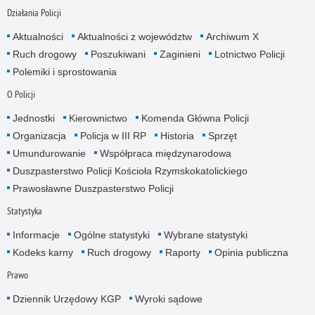
Działania Policji
Aktualności
Aktualności z województw
Archiwum X
Ruch drogowy
Poszukiwani
Zaginieni
Lotnictwo Policji
Polemiki i sprostowania
O Policji
Jednostki
Kierownictwo
Komenda Główna Policji
Organizacja
Policja w III RP
Historia
Sprzęt
Umundurowanie
Współpraca międzynarodowa
Duszpasterstwo Policji Kościoła Rzymskokatolickiego
Prawosławne Duszpasterstwo Policji
Statystyka
Informacje
Ogólne statystyki
Wybrane statystyki
Kodeks karny
Ruch drogowy
Raporty
Opinia publiczna
Prawo
Dziennik Urzędowy KGP
Wyroki sądowe