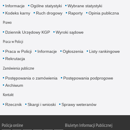
Informacje
Ogólne statystyki
Wybrane statystyki
Kodeks karny
Ruch drogowy
Raporty
Opinia publiczna
Prawo
Dziennik Urzędowy KGP
Wyroki sądowe
Praca w Policji
Praca w Policji
Informacje
Ogłoszenia
Listy rankingowe
Rekrutacja
Zamówienia publiczne
Postępowania o zamówienia
Postępowania podprogowe
Archiwum
Kontakt
Rzecznik
Skargi i wnioski
Sprawy weteranów
Policja
online
Biuletyn Informacji Publicznej