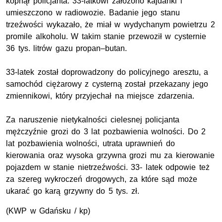
kopnął policjanta. 33-latkowi założono kajdanki i
umieszczono w radiowozie. Badanie jego stanu
trzeźwości wykazało, że miał w wydychanym powietrzu 2
promile alkoholu. W takim stanie przewoził w cysternie
36 tys. litrów gazu propan–butan.
33-latek został doprowadzony do policyjnego aresztu, a
samochód ciężarowy z cysterną został przekazany jego
zmiennikowi, który przyjechał na miejsce zdarzenia.
Za naruszenie nietykalności cielesnej policjanta
mężczyźnie grozi do 3 lat pozbawienia wolności. Do 2
lat pozbawienia wolności, utrata uprawnień do
kierowania oraz wysoka grzywna grozi mu za kierowanie
pojazdem w stanie nietrzeźwości. 33- latek odpowie też
za szereg wykroczeń drogowych, za które sąd może
ukarać go karą grzywny do 5 tys. zł.
(KWP w Gdańsku / kp)