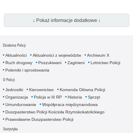
↓ Pokaż informacje dodatkowe ↓
Działania Policji
Aktualności
Aktualności z województw
Archiwum X
Ruch drogowy
Poszukiwani
Zaginieni
Lotnictwo Policji
Polemiki i sprostowania
O Policji
Jednostki
Kierownictwo
Komenda Główna Policji
Organizacja
Policja w III RP
Historia
Sprzęt
Umundurowanie
Współpraca międzynarodowa
Duszpasterstwo Policji Kościoła Rzymskokatolickiego
Prawosławne Duszpasterstwo Policji
Statystyka