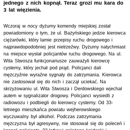
jednego z nich kopnął. Teraz grozi mu kara do
3 lat więzienia.
Wczoraj w nocy dyżurny komendy miejskiej został
powiadomiony o tym, że ul. Bażyńskiego jedzie kierowca
ciężarówki, który łamie przepisy ruchu drogowego i
najprawdopodobniej jest nietrzeźwy. Dyżurny natychmiast
na miejsce wysłał policjantów ruchu drogowego. Na ul.
Wita Stwosza funkcjonariusze zauważyli kierowcę
cysterny, który jechał pod prąd. Policjanci dali
mężczyźnie wyraźne sygnały do zatrzymania. Kierowca
nie zastosował się do nich i zaczął uciekać. Na
skrzyżowaniu ul. Wita Stwosza i Derdowskiego wjechał
autem w sygnalizator drogowy. Policjanci wysiedli z
radiowozu i podbiegli do kierowcy cysterny. Od 33-
letniego mieszkańca powiatu wejherowskiego
wyczuwalny był alkohol. Podczas zatrzymania
mężczyzna był agresywny, nie stosował się do poleceń i