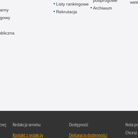
podprogowe
wet
Listy rankingowe
Archiwum
arny
Rekrutacja
ogowy
ubliczna
znej
Redakcja serwisu
Dostępność
Nota p
Chcesz 
Kontakt z redakcją
Deklaracja dostępności