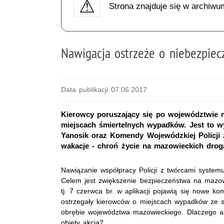
Strona znajduje się w archiwu
Nawigacja ostrzeże o niebezpie
Data publikacji 07.06.2017
Kierowcy poruszający się po województwie m
miejscach śmiertelnych wypadków. Jest to wyn
Yanosik oraz Komendy Wojewódzkiej Policji 
wakacje - chroń życie na mazowieckich dro
Nawiązanie współpracy Policji z twórcami systemu
Celem jest zwiększenie bezpieczeństwa na mazow
tj. 7 czerwca br. w aplikacji pojawią się nowe ko
ostrzegały kierowców o miejscach wypadków ze 
obrębie województwa mazowieckiego. Dlaczego ak
objęty akcją?