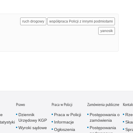
ruch drogowy
współpraca Policji z innymi podmiotami
yanosik
Prawo
Praca w Policji
Zamówienia publiczne
Kontak
je
Dziennik
Praca w Policji
Postępowania o
Rze
Urzędowy KGP
zamówienia
atystyki
Informacje
Skar
Wyroki sądowe
Postępowania
Ogłoszenia
Spr