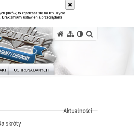
ych plików, to zgadzasz się na ich użycie
. Brak zmiany ustawienia przeglądarki
otwórz wysz
AKT
OCHRONA DANYCH
Aktualności
Na skróty