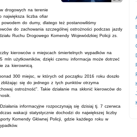
w drogowych na terenie
największa liczba ofiar
są powodem do dumy, dlatego też postanowiliśmy
rowców do zachowania szczególnej ostrożności podczas jazdy
działu Ruchu Drogowego Komendy Wojewódzkiej Policji zs.
 liczby kierowców o miejscach śmiertelnych wypadków na
1,5 mln użytkowników, dzięki czemu informacja może dotrzeć
e za kierownicą.
 ponad 300 miejsc, w których od początku 2016 roku doszło
zbliżając się do jednego z tych punktów otrzyma
howaj ostrożność”. Takie działanie ma skłonić kierowców do
nosik.
Działania informacyjne rozpoczynają się dzisiaj tj. 7 czerwca
dczas wakacji statystycznie dochodzi do największej liczby
aporty Komendy Głównej Policji, gdzie każdego roku w
wypadków.