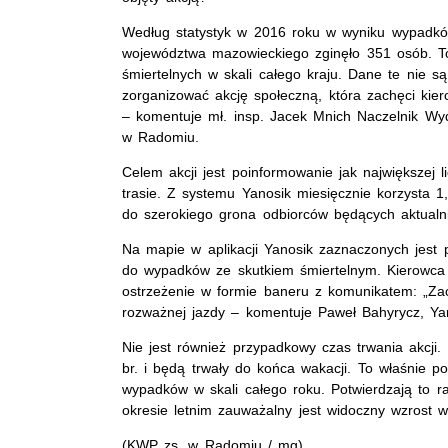
Według statystyk w 2016 roku w wyniku wypadkó
województwa mazowieckiego zginęło 351 osób. To 
śmiertelnych w skali całego kraju. Dane te nie 
zorganizować akcję społeczną, która zachęci kie
– komentuje mł. insp. Jacek Mnich Naczelnik Wy
w Radomiu.
Celem akcji jest poinformowanie jak największej
trasie. Z systemu Yanosik miesięcznie korzysta 
do szerokiego grona odbiorców będących aktualni
Na mapie w aplikacji Yanosik zaznaczonych jest
do wypadków ze skutkiem śmiertelnym. Kierowca 
ostrzeżenie w formie baneru z komunikatem: „Zac
rozważnej jazdy – komentuje Paweł Bahyrycz, Ya
Nie jest również przypadkowy czas trwania akcji. 
br. i będą trwały do końca wakacji. To właśnie po
wypadków w skali całego roku. Potwierdzają to r
okresie letnim zauważalny jest widoczny wzrost 
(KWP zs. w Radomiu / mg)