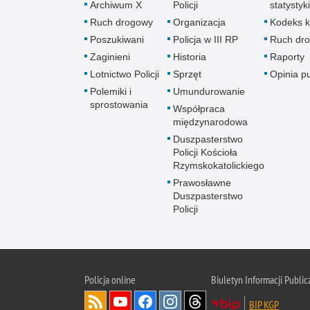
Archiwum X
Policji
statystyki
Ruch drogowy
Organizacja
Kodeks k
Poszukiwani
Policja w III RP
Ruch dr
Zaginieni
Historia
Raporty
Lotnictwo Policji
Sprzęt
Opinia p
Polemiki i
Umundurowanie
sprostowania
Współpraca
międzynarodowa
Duszpasterstwo
Policji Kościoła
Rzymskokatolickiego
Prawosławne
Duszpasterstwo
Policji
Policja
online
Biuletyn Informacji Public
BIP KGP