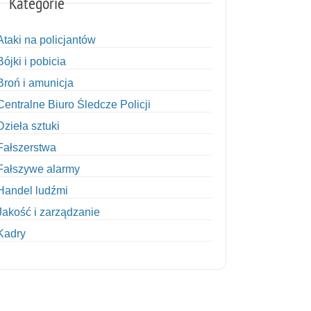
Kategorie
Ataki na policjantów
Bójki i pobicia
Broń i amunicja
Centralne Biuro Śledcze Policji
Dzieła sztuki
Fałszerstwa
Fałszywe alarmy
Handel ludźmi
Jakość i zarządzanie
Kadry
Kobiety w Policji
Korupcja
Kradzież