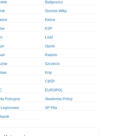
ystok
Bydgoszcz
ńsk
Gorzów Wlkp.
wice
Kielce
ków
KSP
in
Łódź
tyn
Opole
nań
Radom
szów
Szczecin
cław
Kraj
CBŚP
C
EUROPOL
ta Policyjna
Akademia Policji
 Legionowo
SP Piła
łupsk