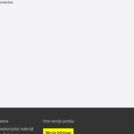
eranów
Ofiarni i odważni
Opinia publiczna
Oszustwa
Pedofilia, pornografia dziecięca
Piractwo przemysłowe
Podrabianie znaków towarowych
Pogryzienia przez psy
Polemiki i sprostowania
Policja inaczej
Policjant z pasją
Porwania
Pożary i podpalenia
Pranie brudnych pieniędzy
rawna
Inne wersje portalu
wykorzystać materiał
Prawa człowieka
Wersja tekstowa