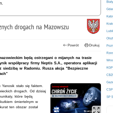
Biał
m.
Gda
Kato
Kra
cznych drogach na Mazowszu
Lubl
Olsz
Powrót
Drukuj
Poz
Rze
azowieckim będą ostrzegani o mijanych na trasie
Wro
ik współpracy firmy Neptis S.A., operatora aplikacji
KGP
z siedzibą w Radomiu. Rusza akcja "Bezpieczne
gach”
CBZ
Gaze
 Yanosik stało się faktem.
CSP
ieckich drogach. Od dzisiaj
munikaty, które będą
SP S
skutkiem śmiertelnym w
urat ten obszar został