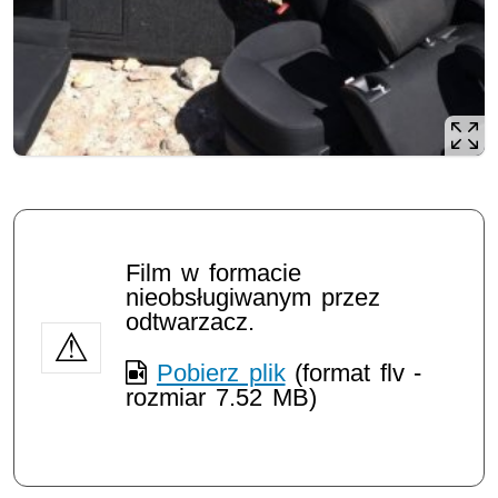
Opis filmu: Kryminalni rozbili grupę kradnącą skody i volk
Film w formacie
nieobsługiwanym przez
odtwarzacz.
Pobierz plik
(format flv -
rozmiar 7.52 MB)