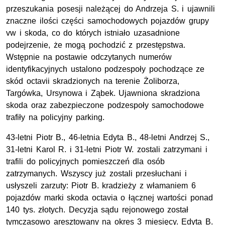
przeszukania posesji należącej do Andrzeja S. i ujawnili
znaczne ilości części samochodowych pojazdów grupy
vw i skoda, co do których istniało uzasadnione
podejrzenie, że mogą pochodzić z przestępstwa.
Wstępnie na postawie odczytanych numerów
identyfikacyjnych ustalono podzespoły pochodzące ze
skód octavii skradzionych na terenie Żoliborza,
Targówka, Ursynowa i Ząbek. Ujawniona skradziona
skoda oraz zabezpieczone podzespoły samochodowe
trafiły na policyjny parking.
43-letni Piotr B., 46-letnia Edyta B., 48-letni Andrzej S.,
31-letni Karol R. i 31-letni Piotr W. zostali zatrzymani i
trafili do policyjnych pomieszczeń dla osób
zatrzymanych. Wszyscy już zostali przesłuchani i
usłyszeli zarzuty: Piotr B. kradzieży z włamaniem 6
pojazdów marki skoda octavia o łącznej wartości ponad
140 tys. złotych. Decyzja sądu rejonowego został
tymczasowo aresztowany na okres 3 miesięcy. Edyta B.