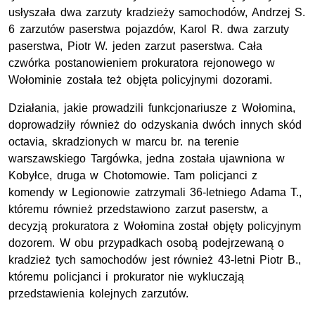
usłyszała dwa zarzuty kradzieży samochodów, Andrzej S.
6 zarzutów paserstwa pojazdów, Karol R. dwa zarzuty
paserstwa, Piotr W. jeden zarzut paserstwa. Cała
czwórka postanowieniem prokuratora rejonowego w
Wołominie została też objęta policyjnymi dozorami.
Działania, jakie prowadzili funkcjonariusze z Wołomina,
doprowadziły również do odzyskania dwóch innych skód
octavia, skradzionych w marcu br. na terenie
warszawskiego Targówka, jedna została ujawniona w
Kobyłce, druga w Chotomowie. Tam policjanci z
komendy w Legionowie zatrzymali 36-letniego Adama T.,
któremu również przedstawiono zarzut paserstw, a
decyzją prokuratora z Wołomina został objęty policyjnym
dozorem. W obu przypadkach osobą podejrzewaną o
kradzież tych samochodów jest również 43-letni Piotr B.,
któremu policjanci i prokurator nie wykluczają
przedstawienia kolejnych zarzutów.