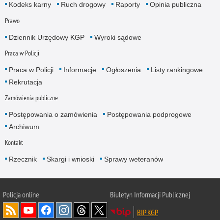
Kodeks karny
Ruch drogowy
Raporty
Opinia publiczna
Prawo
Dziennik Urzędowy KGP
Wyroki sądowe
Praca w Policji
Praca w Policji
Informacje
Ogłoszenia
Listy rankingowe
Rekrutacja
Zamówienia publiczne
Postępowania o zamówienia
Postępowania podprogowe
Archiwum
Kontakt
Rzecznik
Skargi i wnioski
Sprawy weteranów
Policja
online
Biuletyn Informacji Publicznej
BIP KGP