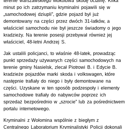
terenie warszawskiego Mokotowa skodę octavię. Kilka
minut po ich zatrzymaniu kryminalni pojawili się w
„samochodowej dziupli”, gdzie pojazd był już
demontowany na części przez dwóch 31-latków, a
właściciel samochodu nie był jeszcze świadomy o jego
kradzieży. Na terenie posesji przebywał również jej
właściciel, 48-letni Andrzej S.
Jak ustalili policjanci, to właśnie 48-latek, prowadząc
punkt sprzedaży używanych części samochodowych na
terenie gminy Nasielsk, zlecał Piotrowi B. i Edycie B.
kradzieże pojazdów marki skoda i volkswagen, które
następnie trafiały do niego i były demontowane na
części. Uzyskane w ten sposób podzespoły i elementy
samochodowe trafiały do nabywców poprzez ich
sprzedaż bezpośrednio w „szrocie” lub za pośrednictwem
portalu internetowego.
Kryminalni z Wołomina wspólnie z biegłym z
Centralnego Laboratorium Kryminalistyki Policji dokonali