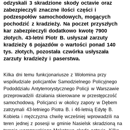
odzyskali 3 skradzione skody octavie oraz
zabezpieczyli znaczne ilości części i
podzespołów samochodowych, mogących
pochodzić z kradzieży. Na poczet przyszłych
kar zabezpieczyli dodatkowo kwotę 7900
złotych. 43-letni Piotr B. usłyszał zarzuty
kradzieży 6 pojazdów o wartości ponad 140
tys. złotych, pozostała czwórka usłyszała
zarzuty kradzieży i paserstwa.
Kilka dni temu funkcjonariusze z Wołomina przy
współudziale policjantów Samodzielnego Policyjnego
Pododdziału Antyterrorystycznego Policji w Warszawie
przeprowadzili działania skierowane w przestępczość
samochodową. Policjanci w okolicy zapory w Dębem
zatrzymali 43-letniego Piotra B. i 46-letnią Edytę B.
Kobieta i mężczyzna chwilę wcześniej wprowadzili na
teren jednej z posesji w gminie Nasielsk skradzioną na