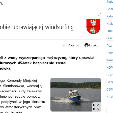
Biał
m.
Gda
Kato
Kra
sobie uprawiającej windsurfing
Lubl
Olsz
Powrót
Drukuj
Poz
Rze
gnęli z wody wyczerpanego mężczyznę, który uprawiał
Wro
durowych 45-latek bezpiecznie został
KGP
anówka
CBZ
nego Komendy Miejskiej
Gaze
m Siemianówka, wczoraj tj.
CSP
ejscowości Budy zauważyli
bnie potrzebuje pomocy.
SP S
odpłynęli w jego kierunku.
ków atmosferycznych oraz
nąć do brzegu.