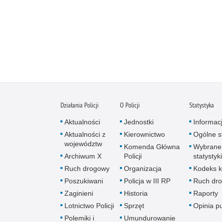
Działania Policji
O Policji
Statystyka
Aktualności
Jednostki
Informac
Aktualności z
Kierownictwo
Ogólne st
województw
Komenda Główna
Wybrane
Archiwum X
Policji
statystyki
Ruch drogowy
Organizacja
Kodeks k
Poszukiwani
Policja w III RP
Ruch dr
Zaginieni
Historia
Raporty
Lotnictwo Policji
Sprzęt
Opinia p
Polemiki i
Umundurowanie