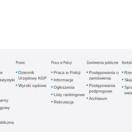
Prawo
Praca w Policji
Zamówienia publiczne
Kontak
je
Dziennik
Praca w Policji
Postępowania o
Rze
Urzędowy KGP
zamówienia
atystyki
Informacje
Skar
Wyroki sądowe
Postępowania
Ogłoszenia
Spr
podprogowe
wet
Listy rankingowe
Archiwum
arny
Rekrutacja
ogowy
ubliczna