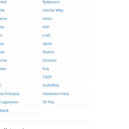
ystok
Bydgoszcz
ńsk
Gorzów Wlkp.
wice
Kielce
ków
KSP
in
Łódź
tyn
Opole
nań
Radom
szów
Szczecin
cław
Kraj
CBŚP
C
EUROPOL
ta Policyjna
Akademia Policji
 Legionowo
SP Piła
łupsk