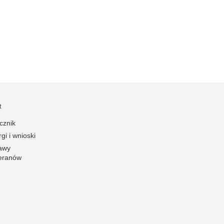
Kradzieże z włamaniem
Kultura
Logistyka, wyposażenie
Materiały wybuchowe
Nagrodzeni policjanci
Napady na banki
Napady na taksówkarzy
t
Napady na tiry
cznik
Nielegalny handel farmaceutykami
gi i wnioski
Nietrzeźwi kierujący
awy
eranów
Nietrzeźwi opiekunowie
Nietrzeźwi pracownicy
Niszczenie mienia
Nowoczesne technologie w pracy Policji
Odpowiedzialność majątkowa Policji