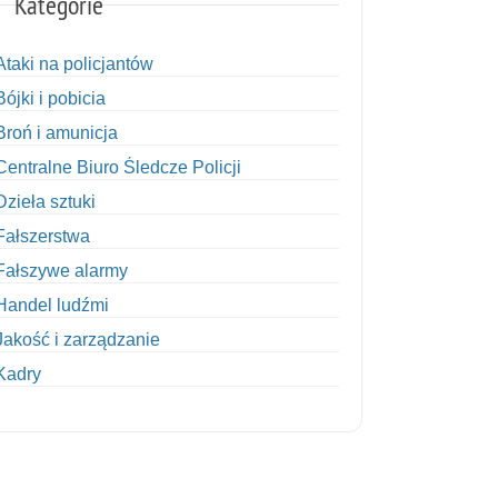
Kategorie
Ataki na policjantów
Bójki i pobicia
Broń i amunicja
Centralne Biuro Śledcze Policji
Dzieła sztuki
Fałszerstwa
Fałszywe alarmy
Handel ludźmi
Jakość i zarządzanie
Kadry
Kobiety w Policji
Korupcja
Kradzież