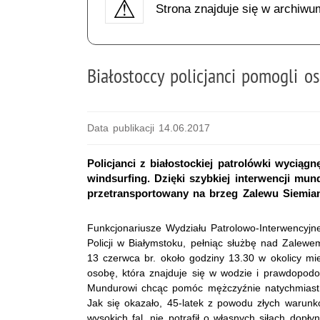
Strona znajduje się w archiwu
Białostoccy policjanci pomogli o
Data publikacji 14.06.2017
Policjanci z białostockiej patrolówki wycią
windsurfing. Dzięki szybkiej interwencji mun
przetransportowany na brzeg Zalewu Siemi
Funkcjonariusze Wydziału Patrolowo-Interwencyj
Policji w Białymstoku, pełniąc służbę nad Zalewe
13 czerwca br. około godziny 13.30 w okolicy mi
osobę, która znajduje się w wodzie i prawdopodo
Mundurowi chcąc pomóc mężczyźnie natychmiast p
Jak się okazało, 45-latek z powodu złych warun
wysokich fal, nie potrafił o własnych siłach dopły