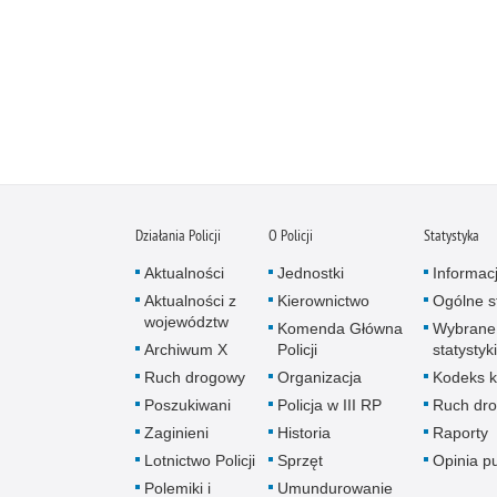
Działania Policji
O Policji
Statystyka
Aktualności
Jednostki
Informac
Aktualności z
Kierownictwo
Ogólne st
województw
Komenda Główna
Wybrane
Archiwum X
Policji
statystyki
Ruch drogowy
Organizacja
Kodeks k
Poszukiwani
Policja w III RP
Ruch dr
Zaginieni
Historia
Raporty
Lotnictwo Policji
Sprzęt
Opinia p
Polemiki i
Umundurowanie