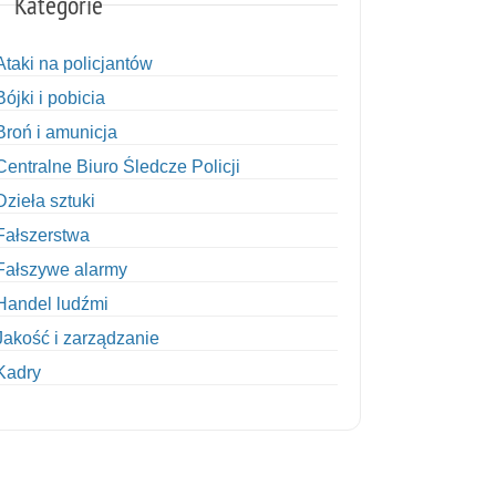
Kategorie
Ataki na policjantów
Bójki i pobicia
Broń i amunicja
Centralne Biuro Śledcze Policji
Dzieła sztuki
Fałszerstwa
Fałszywe alarmy
Handel ludźmi
Jakość i zarządzanie
Kadry
Kobiety w Policji
Korupcja
Kradzież