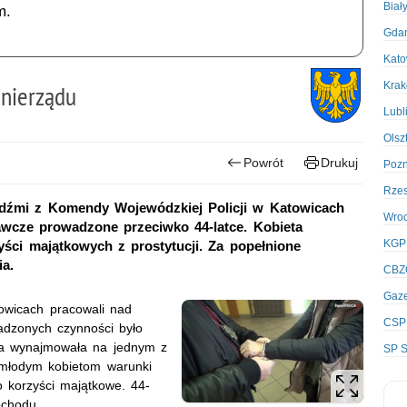
Biał
m.
Gda
Kato
Kra
 nierządu
Lubl
Olsz
Powrót
Drukuj
Poz
Rze
ludźmi z Komendy Wojewódzkiej Policji w Katowicach
Wro
wcze prowadzone przeciwko 44-latce. Kobieta
KGP
zyści majątkowych z prostytucji. Za popełnione
ia.
CBZ
Gaze
owicach pracowali nad
CSP
adzonych czynności było
eta wynajmowała na jednym z
SP S
a młodym kobietom warunki
o korzyści majątkowe. 44-
ochodu.