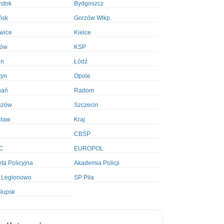
ystok
Bydgoszcz
ńsk
Gorzów Wlkp.
wice
Kielce
ków
KSP
in
Łódź
tyn
Opole
nań
Radom
szów
Szczecin
cław
Kraj
CBŚP
C
EUROPOL
ta Policyjna
Akademia Policji
 Legionowo
SP Piła
łupsk