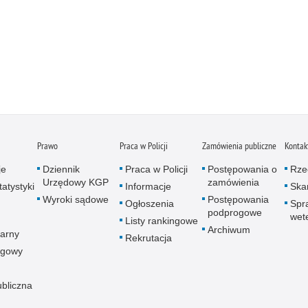
Prawo
Praca w Policji
Zamówienia publiczne
Kontak
je
Dziennik
Praca w Policji
Postępowania o
Rze
Urzędowy KGP
zamówienia
atystyki
Informacje
Skar
Wyroki sądowe
Postępowania
Ogłoszenia
Spr
podprogowe
wet
Listy rankingowe
Archiwum
arny
Rekrutacja
ogowy
ubliczna