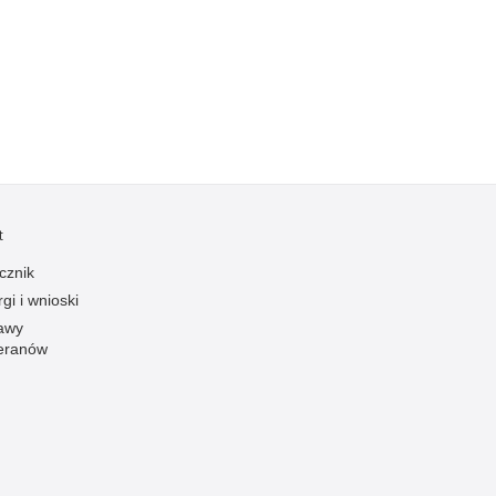
Kradzieże z włamaniem
Kultura
Logistyka, wyposażenie
Materiały wybuchowe
Nagrodzeni policjanci
Napady na banki
Napady na taksówkarzy
t
Napady na tiry
cznik
Nielegalny handel farmaceutykami
gi i wnioski
Nietrzeźwi kierujący
awy
eranów
Nietrzeźwi opiekunowie
Nietrzeźwi pracownicy
Niszczenie mienia
Nowoczesne technologie w pracy Policji
Odpowiedzialność majątkowa Policji