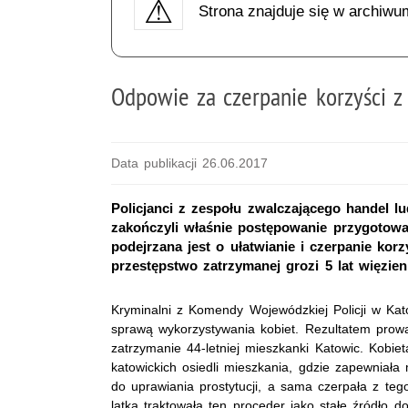
Strona znajduje się w archiwu
Odpowie za czerpanie korzyści z
Data publikacji 26.06.2017
Policjanci z zespołu zwalczającego handel 
zakończyli właśnie postępowanie przygotowa
podejrzana jest o ułatwianie i czerpanie kor
przestępstwo zatrzymanej grozi 5 lat więzien
Kryminalni z Komendy Wojewódzkiej Policji w Kat
sprawą wykorzystywania kobiet. Rezultatem prow
zatrzymanie 44-letniej mieszkanki Katowic. Kobi
katowickich osiedli mieszkania, gdzie zapewniał
do uprawiania prostytucji, a sama czerpała z teg
latka traktowała ten proceder jako stałe źródło d