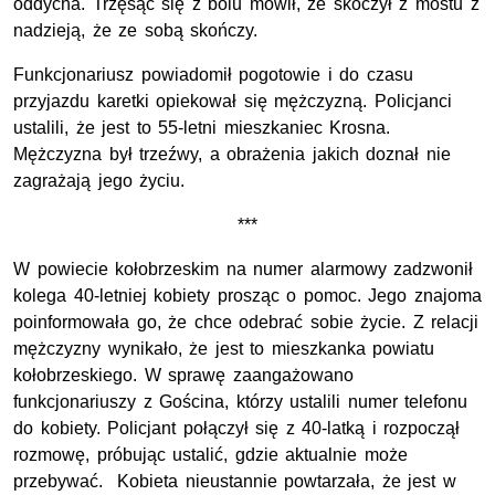
oddycha. Trzęsąc się z bólu mówił, że skoczył z mostu z
nadzieją, że ze sobą skończy.
Funkcjonariusz powiadomił pogotowie i do czasu
przyjazdu karetki opiekował się mężczyzną. Policjanci
ustalili, że jest to 55-letni mieszkaniec Krosna.
Mężczyzna był trzeźwy, a obrażenia jakich doznał nie
zagrażają jego życiu.
***
W powiecie kołobrzeskim na numer alarmowy zadzwonił
kolega 40-letniej kobiety prosząc o pomoc. Jego znajoma
poinformowała go, że chce odebrać sobie życie. Z relacji
mężczyzny wynikało, że jest to mieszkanka powiatu
kołobrzeskiego. W sprawę zaangażowano
funkcjonariuszy z Gościna, którzy ustalili numer telefonu
do kobiety. Policjant połączył się z 40-latką i rozpoczął
rozmowę, próbując ustalić, gdzie aktualnie może
przebywać. Kobieta nieustannie powtarzała, że jest w