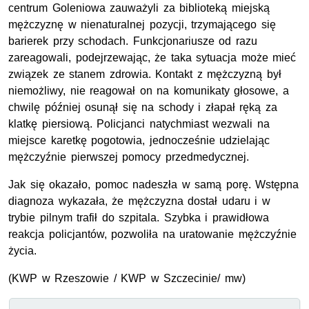
centrum Goleniowa zauważyli za biblioteką miejską
mężczyznę w nienaturalnej pozycji, trzymającego się
barierek przy schodach. Funkcjonariusze od razu
zareagowali, podejrzewając, że taka sytuacja może mieć
związek ze stanem zdrowia. Kontakt z mężczyzną był
niemożliwy, nie reagował on na komunikaty głosowe, a
chwilę później osunął się na schody i złapał ręką za
klatkę piersiową. Policjanci natychmiast wezwali na
miejsce karetkę pogotowia, jednocześnie udzielając
mężczyźnie pierwszej pomocy przedmedycznej.
Jak się okazało, pomoc nadeszła w samą porę. Wstępna
diagnoza wykazała, że mężczyzna dostał udaru i w
trybie pilnym trafił do szpitala. Szybka i prawidłowa
reakcja policjantów, pozwoliła na uratowanie mężczyźnie
życia.
(KWP w Rzeszowie / KWP w Szczecinie/ mw)