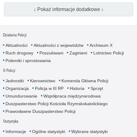
↓ Pokaż informacje dodatkowe ↓
Działania Policji
Aktualności
Aktualności z województw
Archiwum X
Ruch drogowy
Poszukiwani
Zaginieni
Lotnictwo Policji
Polemiki i sprostowania
O Policji
Jednostki
Kierownictwo
Komenda Główna Policji
Organizacja
Policja w III RP
Historia
Sprzęt
Umundurowanie
Współpraca międzynarodowa
Duszpasterstwo Policji Kościoła Rzymskokatolickiego
Prawosławne Duszpasterstwo Policji
Statystyka
Informacje
Ogólne statystyki
Wybrane statystyki