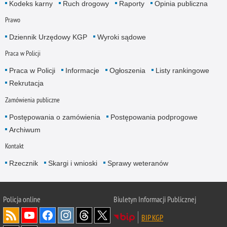
Kodeks karny
Ruch drogowy
Raporty
Opinia publiczna
Prawo
Dziennik Urzędowy KGP
Wyroki sądowe
Praca w Policji
Praca w Policji
Informacje
Ogłoszenia
Listy rankingowe
Rekrutacja
Zamówienia publiczne
Postępowania o zamówienia
Postępowania podprogowe
Archiwum
Kontakt
Rzecznik
Skargi i wnioski
Sprawy weteranów
Policja
online
Biuletyn Informacji Publicznej
BIP KGP