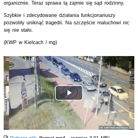
organizmie. Teraz sprawa tą zajmie się sąd rodzinny.
Szybkie i zdecydowane działania funkcjonariuszy
pozwoliły uniknąć tragedii. Na szczęście maluchowi nic
się nie stało.
(KWP w Kielcach / mg)
Opis filmu: Dzielnicowi zauważyli błąkającego się 3,5 latka
Odtwórz
wideo