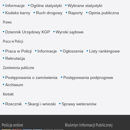
Informacje
Ogólne statystyki
Wybrane statystyki
Kodeks karny
Ruch drogowy
Raporty
Opinia publiczna
Prawo
Dziennik Urzędowy KGP
Wyroki sądowe
Praca w Policji
Praca w Policji
Informacje
Ogłoszenia
Listy rankingowe
Rekrutacja
Zamówienia publiczne
Postępowania o zamówienia
Postępowania podprogowe
Archiwum
Kontakt
Rzecznik
Skargi i wnioski
Sprawy weteranów
Policja
online
Biuletyn Informacji Publicznej