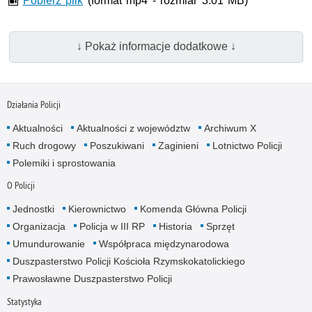
Pobierz plik
(format mp4 - rozmiar 3.01 MB)
↓ Pokaż informacje dodatkowe ↓
Działania Policji
Aktualności
Aktualności z województw
Archiwum X
Ruch drogowy
Poszukiwani
Zaginieni
Lotnictwo Policji
Polemiki i sprostowania
O Policji
Jednostki
Kierownictwo
Komenda Główna Policji
Organizacja
Policja w III RP
Historia
Sprzęt
Umundurowanie
Współpraca międzynarodowa
Duszpasterstwo Policji Kościoła Rzymskokatolickiego
Prawosławne Duszpasterstwo Policji
Statystyka