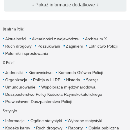
↓ Pokaż informacje dodatkowe ↓
Działania Policji
Aktualności
Aktualności z województw
Archiwum X
Ruch drogowy
Poszukiwani
Zaginieni
Lotnictwo Policji
Polemiki i sprostowania
O Policji
Jednostki
Kierownictwo
Komenda Główna Policji
Organizacja
Policja w III RP
Historia
Sprzęt
Umundurowanie
Współpraca międzynarodowa
Duszpasterstwo Policji Kościoła Rzymskokatolickiego
Prawosławne Duszpasterstwo Policji
Statystyka
Informacje
Ogólne statystyki
Wybrane statystyki
Kodeks karny
Ruch drogowy
Raporty
Opinia publiczna