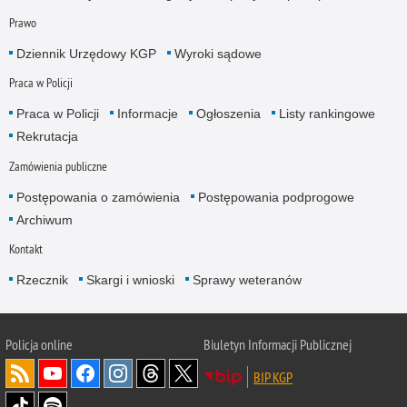
Prawo
Dziennik Urzędowy KGP
Wyroki sądowe
Praca w Policji
Praca w Policji
Informacje
Ogłoszenia
Listy rankingowe
Rekrutacja
Zamówienia publiczne
Postępowania o zamówienia
Postępowania podprogowe
Archiwum
Kontakt
Rzecznik
Skargi i wnioski
Sprawy weteranów
Policja
online
Biuletyn Informacji Publicznej
BIP KGP